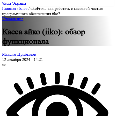
Часы
Экраны
Главная
/
Блог
/
iikoFront: как работать с кассовой частью
программного обеспечения iiko?
Управление
,
Касса айко (iiko): обзор
функционала
Максим Прибылов
12 декабря 2024 - 14:21