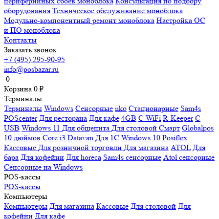
периферийных сбоев моноблока
Консультация по подбору
оборудования
Техническое обслуживание моноблока
Модульно-компонентный ремонт моноблока
Настройка ОС
и ПО моноблока
Контакты
Заказать звонок
+7 (495) 295-90-95
info@posbazar.ru
0
Корзина
0
₽
Терминалы
Терминалы
Windows
Сенсорные
iiko
Стационарные
Sam4s
POScenter
Для ресторана
Для кафе
4GB
С WiFi
R-Keeper
С
USB
Windows 11
Для общепита
Для столовой
Смарт
Globalpos
10 дюймов
Core i3
Datavan
Для 1С
Windows 10
Posiflex
Кассовые
Для розничной торговли
Для магазина
ATOL
Для
бара
Для кофейни
Для horeca
Sam4s сенсорные
Atol сенсорные
Сенсорные на Windows
POS-кассы
POS-кассы
Компьютеры
Компьютеры
Для магазина
Кассовые
Для столовой
Для
кофейни
Для кафе