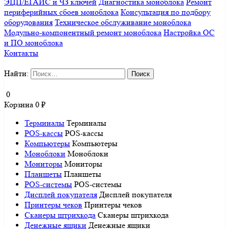
ЭЦП/ЕГАИС и ЧЗ ключей
Диагностика моноблока
Ремонт
периферийных сбоев моноблока
Консультация по подбору
оборудования
Техническое обслуживание моноблока
Модульно-компонентный ремонт моноблока
Настройка ОС
и ПО моноблока
Контакты
Найти:
0
Корзина
0
₽
Терминалы
Терминалы
POS-кассы
POS-кассы
Компьютеры
Компьютеры
Моноблоки
Моноблоки
Мониторы
Мониторы
Планшеты
Планшеты
POS-системы
POS-системы
Дисплей покупателя
Дисплей покупателя
Принтеры чеков
Принтеры чеков
Сканеры штрихкода
Сканеры штрихкода
Денежные ящики
Денежные ящики