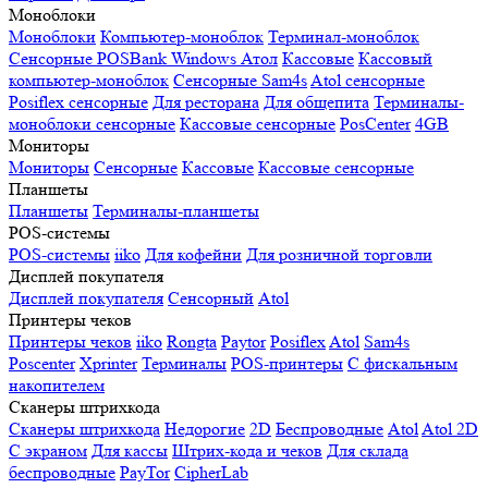
Моноблоки
Моноблоки
Компьютер-моноблок
Терминал-моноблок
Сенсорные
POSBank
Windows
Атол
Кассовые
Кассовый
компьютер-моноблок
Сенсорные Sam4s
Atol сенсорные
Posiflex сенсорные
Для ресторана
Для общепита
Терминалы-
моноблоки сенсорные
Кассовые сенсорные
PosCenter
4GB
Мониторы
Мониторы
Сенсорные
Кассовые
Кассовые сенсорные
Планшеты
Планшеты
Терминалы-планшеты
POS-системы
POS-системы
iiko
Для кофейни
Для розничной торговли
Дисплей покупателя
Дисплей покупателя
Сенсорный
Atol
Принтеры чеков
Принтеры чеков
iiko
Rongta
Paytor
Posiflex
Atol
Sam4s
Poscenter
Xprinter
Терминалы
POS-принтеры
С фискальным
накопителем
Сканеры штрихкода
Сканеры штрихкода
Недорогие
2D
Беспроводные
Atol
Atol 2D
С экраном
Для кассы
Штрих-кода и чеков
Для склада
беспроводные
PayTor
CipherLab