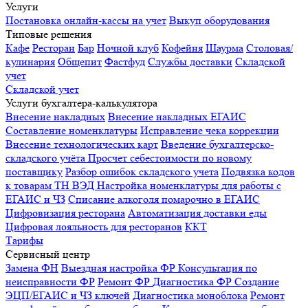
Услуги
Постановка онлайн-кассы на учет
Выкуп оборудования
Типовые решения
Кафе
Ресторан
Бар
Ночной клуб
Кофейня
Шаурма
Столовая/
кулинария
Общепит
Фастфуд
Службы доставки
Складской
учет
Складской учет
Услуги бухгалтера-калькулятора
Внесение накладных
Внесение накладных ЕГАИС
Составление номенклатуры
Исправление чека коррекции
Внесение технологических карт
Введение бухгалтерско-
складского учёта
Просчет себестоимости по новому
поставщику
Разбор ошибок складского учета
Подвязка кодов
к товарам ТН ВЭД
Настройка номенклатуры для работы с
ЕГАИС и ЧЗ
Списание алкоголя помарочно в ЕГАИС
Цифровизация ресторана
Автоматизация доставки еды
Цифровая лояльность для ресторанов
ККТ
Тарифы
Сервисный центр
Замена ФН
Выездная настройка ФР
Консультация по
неисправности ФР
Ремонт ФР
Диагностика ФР
Создание
ЭЦП/ЕГАИС и ЧЗ ключей
Диагностика моноблока
Ремонт