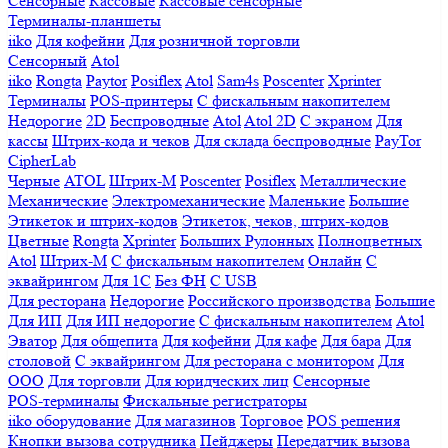
Сенсорные
Кассовые
Кассовые сенсорные
Терминалы-планшеты
iiko
Для кофейни
Для розничной торговли
Сенсорный
Atol
iiko
Rongta
Paytor
Posiflex
Atol
Sam4s
Poscenter
Xprinter
Терминалы
POS-принтеры
С фискальным накопителем
Недорогие
2D
Беспроводные
Atol
Atol 2D
С экраном
Для
кассы
Штрих-кода и чеков
Для склада беспроводные
PayTor
CipherLab
Черные
ATOL
Штрих-М
Poscenter
Posiflex
Металлические
Механические
Электромеханические
Маленькие
Большие
Этикеток и штрих-кодов
Этикеток, чеков, штрих-кодов
Цветные
Rongta
Xprinter
Больших
Рулонных
Полноцветных
Atol
Штрих-М
С фискальным накопителем
Онлайн
С
эквайрингом
Для 1С
Без ФН
С USB
Для ресторана
Недорогие
Российского производства
Большие
Для ИП
Для ИП недорогие
С фискальным накопителем
Atol
Эватор
Для общепита
Для кофейни
Для кафе
Для бара
Для
столовой
С эквайрингом
Для ресторана с монитором
Для
ООО
Для торговли
Для юридческих лиц
Сенсорные
POS-терминалы
Фискальные регистраторы
iiko оборудование
Для магазинов
Торговое
POS решения
Кнопки вызова сотрудника
Пейджеры
Передатчик вызова