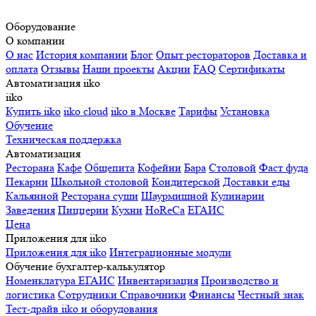
Оборудование
О компании
О нас
История компании
Блог
Опыт рестораторов
Доставка и
оплата
Отзывы
Наши проекты
Акции
FAQ
Сертификаты
Автоматизация iiko
iiko
Купить iiko
iiko cloud
iiko в Москве
Тарифы
Установка
Обучение
Техническая поддержка
Автоматизация
Ресторана
Кафе
Общепита
Кофейни
Бара
Столовой
Фаст фуда
Пекарни
Школьной столовой
Кондитерской
Доставки еды
Кальянной
Ресторана суши
Шаурмишной
Кулинарии
Заведения
Пиццерии
Кухни
HoReCa
ЕГАИС
Цена
Приложения для iiko
Приложения для iiko
Интеграционные модули
Обучение бухгалтер-калькулятор
Номенклатура
ЕГАИС
Инвентаризация
Производство и
логистика
Сотрудники
Справочники
Финансы
Честный знак
Тест-драйв iiko и оборудования