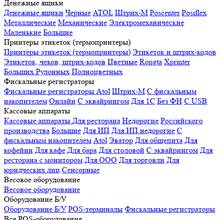
Денежные ящики
Денежные ящики
Черные
ATOL
Штрих-М
Poscenter
Posiflex
Металлические
Механические
Электромеханические
Маленькие
Большие
Принтеры этикеток (термопринтеры)
Принтеры этикеток (термопринтеры)
Этикеток и штрих-кодов
Этикеток, чеков, штрих-кодов
Цветные
Rongta
Xprinter
Больших
Рулонных
Полноцветных
Фискальные регистраторы
Фискальные регистраторы
Atol
Штрих-М
С фискальным
накопителем
Онлайн
С эквайрингом
Для 1С
Без ФН
С USB
Кассовые аппараты
Кассовые аппараты
Для ресторана
Недорогие
Российского
производства
Большие
Для ИП
Для ИП недорогие
С
фискальным накопителем
Atol
Эватор
Для общепита
Для
кофейни
Для кафе
Для бара
Для столовой
С эквайрингом
Для
ресторана с монитором
Для ООО
Для торговли
Для
юридческих лиц
Сенсорные
Весовое оборудование
Весовое оборудование
Оборудование Б/У
Оборудование Б/У
POS-терминалы
Фискальные регистраторы
Все POS-оборудование