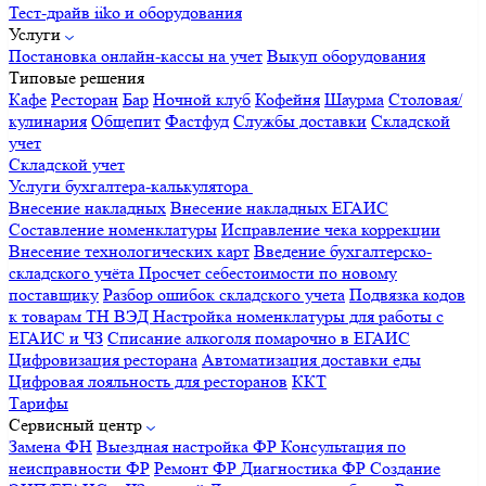
Тест-драйв iiko и оборудования
Услуги
Постановка онлайн-кассы на учет
Выкуп оборудования
Типовые решения
Кафе
Ресторан
Бар
Ночной клуб
Кофейня
Шаурма
Столовая/
кулинария
Общепит
Фастфуд
Службы доставки
Складской
учет
Складской учет
Услуги бухгалтера-калькулятора
Внесение накладных
Внесение накладных ЕГАИС
Составление номенклатуры
Исправление чека коррекции
Внесение технологических карт
Введение бухгалтерско-
складского учёта
Просчет себестоимости по новому
поставщику
Разбор ошибок складского учета
Подвязка кодов
к товарам ТН ВЭД
Настройка номенклатуры для работы с
ЕГАИС и ЧЗ
Списание алкоголя помарочно в ЕГАИС
Цифровизация ресторана
Автоматизация доставки еды
Цифровая лояльность для ресторанов
ККТ
Тарифы
Сервисный центр
Замена ФН
Выездная настройка ФР
Консультация по
неисправности ФР
Ремонт ФР
Диагностика ФР
Создание