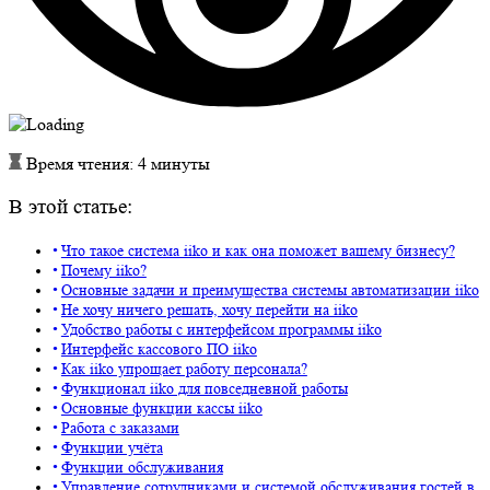
Время чтения: 4 минуты
В этой статье:
Что такое система iiko и как она поможет вашему бизнесу?
Почему iiko?
Основные задачи и преимущества системы автоматизации iiko
Не хочу ничего решать, хочу перейти на iiko
Удобство работы с интерфейсом программы iiko
Интерфейс кассового ПО iiko
Как iiko упрощает работу персонала?
Функционал iiko для повседневной работы
Основные функции кассы iiko
Работа с заказами
Функции учёта
Функции обслуживания
Управление сотрудниками и системой обслуживания гостей в