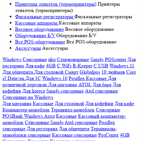
Принтеры этикеток (термопринтеры)
Принтеры
этикеток (термопринтеры)
Фискальные регистраторы
Фискальные регистраторы
Кассовые аппараты
Кассовые аппараты
Весовое оборудование
Весовое оборудование
Оборудование Б/У
Оборудование Б/У
Все POS-оборудование
Все POS-оборудование
Аксессуары
Аксессуары
Windows
Сенсорные
iiko
Стационарные
Sam4s
POScenter
Для
ресторана
Для кафе
4GB
С WiFi
R-Keeper
С USB
Windows 11
Для общепита
Для столовой
Смарт
Globalpos
10 дюймов
Core
i3
Datavan
Для 1С
Windows 10
Posiflex
Кассовые
Для
розничной торговли
Для магазина
ATOL
Для бара
Для
кофейни
Для horeca
Sam4s сенсорные
Atol сенсорные
Сенсорные на Windows
Для магазина
Кассовые
Для столовой
Для кофейни
Для кафе
Компьютер-моноблок
Терминал-моноблок
Сенсорные
POSBank
Windows
Атол
Кассовые
Кассовый компьютер-
моноблок
Сенсорные Sam4s
Atol сенсорные
Posiflex
сенсорные
Для ресторана
Для общепита
Терминалы-
моноблоки сенсорные
Кассовые сенсорные
PosCenter
4GB