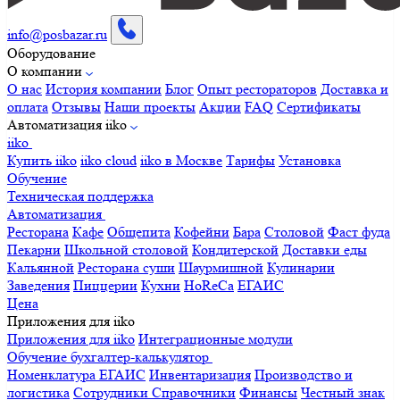
info@posbazar.ru
Оборудование
О компании
О нас
История компании
Блог
Опыт рестораторов
Доставка и
оплата
Отзывы
Наши проекты
Акции
FAQ
Сертификаты
Автоматизация iiko
iiko
Купить iiko
iiko cloud
iiko в Москве
Тарифы
Установка
Обучение
Техническая поддержка
Автоматизация
Ресторана
Кафе
Общепита
Кофейни
Бара
Столовой
Фаст фуда
Пекарни
Школьной столовой
Кондитерской
Доставки еды
Кальянной
Ресторана суши
Шаурмишной
Кулинарии
Заведения
Пиццерии
Кухни
HoReCa
ЕГАИС
Цена
Приложения для iiko
Приложения для iiko
Интеграционные модули
Обучение бухгалтер-калькулятор
Номенклатура
ЕГАИС
Инвентаризация
Производство и
логистика
Сотрудники
Справочники
Финансы
Честный знак