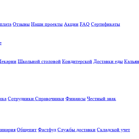
плата
Отзывы
Наши проекты
Акции
FAQ
Сертификаты
е
Пекарни
Школьной столовой
Кондитерской
Доставки еды
Калья
ика
Сотрудники
Справочники
Финансы
Честный знак
линария
Общепит
Фастфуд
Службы доставки
Складской учет