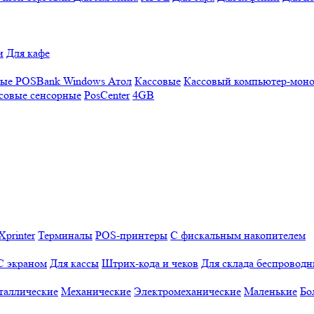
и
Для кафе
ные
POSBank
Windows
Атол
Кассовые
Кассовый компьютер-мон
совые сенсорные
PosCenter
4GB
Xprinter
Терминалы
POS-принтеры
С фискальным накопителем
С экраном
Для кассы
Штрих-кода и чеков
Для склада беспровод
таллические
Механические
Электромеханические
Маленькие
Бо