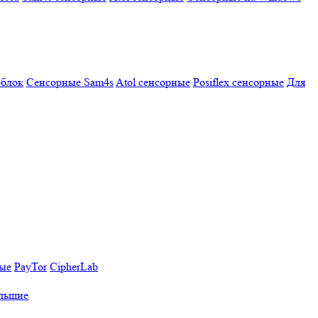
облок
Сенсорные Sam4s
Atol сенсорные
Posiflex сенсорные
Для
ные
PayTor
CipherLab
льшие