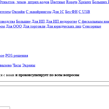
Этикеток, чеков, штрих-кодов
Цветные
Rongta
Xprinter
Больших
ителем
Онлайн
С эквайрингом
Для 1С
Без ФН
С USB
изводства
Большие
Для ИП
Для ИП недорогие
С фискальным на
ром
Для ООО
Для торговли
Для юридческих лиц
Сенсорные
вое
POS решения
 вызова
Часы
Экраны
ся с вами
и проконсультирует по всем вопросам