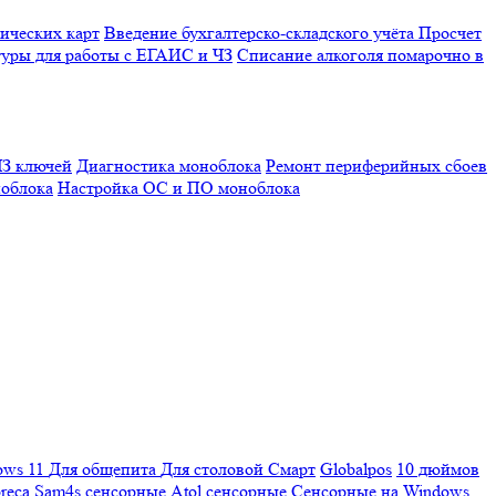
ических карт
Введение бухгалтерско-складского учёта
Просчет
уры для работы с ЕГАИС и ЧЗ
Списание алкоголя помарочно в
З ключей
Диагностика моноблока
Ремонт периферийных сбоев
облока
Настройка ОС и ПО моноблока
ows 11
Для общепита
Для столовой
Смарт
Globalpos
10 дюймов
reca
Sam4s сенсорные
Atol сенсорные
Сенсорные на Windows