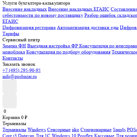
Услуги бухгалтера-калькулятора
Внесение накладных
Внесение накладных ЕГАИС
Составлени
себестоимости по новому поставщику
Разбор ошибок складског
ЕГАИС
Цифровизация ресторана
Автоматизация доставки еды
Цифрова
Тарифы
Сервисный центр
Замена ФН
Выездная настройка ФР
Консультация по неисправ
моноблока
Консультация по подбору оборудования
Техническо
Контакты
Заказать звонок
+7 (495) 295-90-95
info@posbazar.ru
0
Корзина
0
₽
Терминалы
Терминалы
Windows
Сенсорные
iiko
Стационарные
Sam4s
POSc
Core i3
Datavan
Для 1С
Windows 10
Posiflex
Кассовые
Для розн