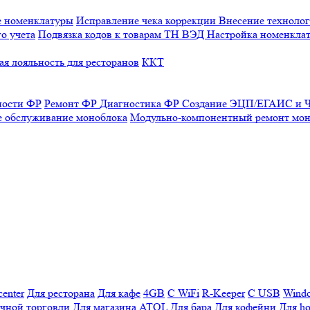
е номенклатуры
Исправление чека коррекции
Внесение технолог
о учета
Подвязка кодов к товарам ТН ВЭД
Настройка номенклат
я лояльность для ресторанов
ККТ
ности ФР
Ремонт ФР
Диагностика ФР
Создание ЭЦП/ЕГАИС и Ч
е обслуживание моноблока
Модульно-компонентный ремонт мон
enter
Для ресторана
Для кафе
4GB
С WiFi
R-Keeper
С USB
Wind
ичной торговли
Для магазина
ATOL
Для бара
Для кофейни
Для ho