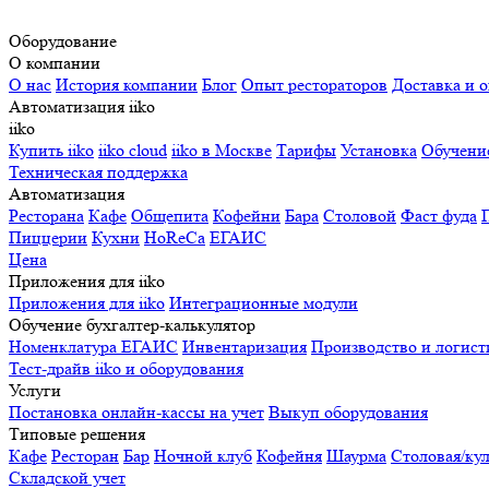
Оборудование
О компании
О нас
История компании
Блог
Опыт рестораторов
Доставка и о
Автоматизация iiko
iiko
Купить iiko
iiko cloud
iiko в Москве
Тарифы
Установка
Обучени
Техническая поддержка
Автоматизация
Ресторана
Кафе
Общепита
Кофейни
Бара
Столовой
Фаст фуда
Пиццерии
Кухни
HoReCa
ЕГАИС
Цена
Приложения для iiko
Приложения для iiko
Интеграционные модули
Обучение бухгалтер-калькулятор
Номенклатура
ЕГАИС
Инвентаризация
Производство и логист
Тест-драйв iiko и оборудования
Услуги
Постановка онлайн-кассы на учет
Выкуп оборудования
Типовые решения
Кафе
Ресторан
Бар
Ночной клуб
Кофейня
Шаурма
Столовая/ку
Складской учет