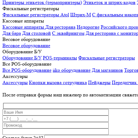
Принтеры этикеток (термопринтеры)
Этикеток и штрих-кодов
Фискальные регистраторы
Фискальные регистраторы
Atol
Штрих-М
С фискальным накоп
Кассовые аппараты
Кассовые аппараты
Для ресторана
Недорогие
Российского про
Для бара
Для столовой
С эквайрингом
Для ресторана с монито
Весовое оборудование
Весовое оборудование
Оборудование Б/У
Оборудование Б/У
POS-терминалы
Фискальные регистраторы
Все POS-оборудование
Все POS-оборудование
iiko оборудование
Для магазинов
Торго
Аксессуары
Аксессуары
Кнопки вызова сотрудника
Пейджеры
Передатчик
После отправки формы наш инженер по автоматизации свяжет
Сколько будет 2+3?