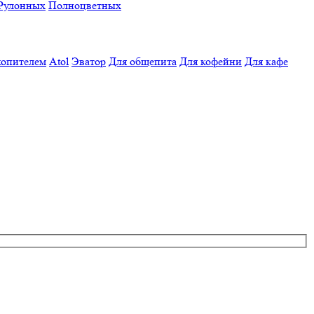
Рулонных
Полноцветных
копителем
Atol
Эватор
Для общепита
Для кофейни
Для кафе