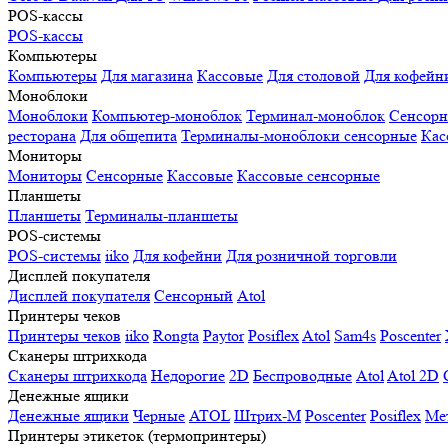
POS-кассы
POS-кассы
Компьютеры
Компьютеры
Для магазина
Кассовые
Для столовой
Для кофейн
Моноблоки
Моноблоки
Компьютер-моноблок
Терминал-моноблок
Сенсор
ресторана
Для общепита
Терминалы-моноблоки сенсорные
Кас
Мониторы
Мониторы
Сенсорные
Кассовые
Кассовые сенсорные
Планшеты
Планшеты
Терминалы-планшеты
POS-системы
POS-системы
iiko
Для кофейни
Для розничной торговли
Дисплей покупателя
Дисплей покупателя
Сенсорный
Atol
Принтеры чеков
Принтеры чеков
iiko
Rongta
Paytor
Posiflex
Atol
Sam4s
Poscenter
Сканеры штрихкода
Сканеры штрихкода
Недорогие
2D
Беспроводные
Atol
Atol 2D
Денежные ящики
Денежные ящики
Черные
ATOL
Штрих-М
Poscenter
Posiflex
Ме
Принтеры этикеток (термопринтеры)