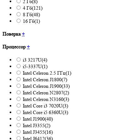
2 Гб
(8)
4 Гб
(121)
8 Гб
(48)
16 Гб
(1)
Поверка
+
Процессор
+
i3 3217U
(4)
i5-3337U
(1)
Intel Celeron 2.5 ГГц
(1)
Intel Celeron J1800
(7)
Intel Celeron J1900
(33)
Intel Celeron N2807
(2)
Intel Celeron N3160
(3)
Intel Core i3 7020U
(3)
Intel Core i5 6360U
(3)
Intel J1900
(40)
Intel J3355
(2)
Intel J3455
(16)
Intel J6412
(36)