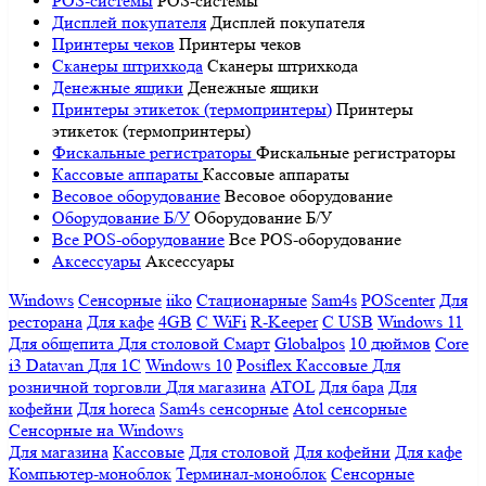
POS-системы
POS-системы
Дисплей покупателя
Дисплей покупателя
Принтеры чеков
Принтеры чеков
Сканеры штрихкода
Сканеры штрихкода
Денежные ящики
Денежные ящики
Принтеры этикеток (термопринтеры)
Принтеры
этикеток (термопринтеры)
Фискальные регистраторы
Фискальные регистраторы
Кассовые аппараты
Кассовые аппараты
Весовое оборудование
Весовое оборудование
Оборудование Б/У
Оборудование Б/У
Все POS-оборудование
Все POS-оборудование
Аксессуары
Аксессуары
Windows
Сенсорные
iiko
Стационарные
Sam4s
POScenter
Для
ресторана
Для кафе
4GB
С WiFi
R-Keeper
С USB
Windows 11
Для общепита
Для столовой
Смарт
Globalpos
10 дюймов
Core
i3
Datavan
Для 1С
Windows 10
Posiflex
Кассовые
Для
розничной торговли
Для магазина
ATOL
Для бара
Для
кофейни
Для horeca
Sam4s сенсорные
Atol сенсорные
Сенсорные на Windows
Для магазина
Кассовые
Для столовой
Для кофейни
Для кафе
Компьютер-моноблок
Терминал-моноблок
Сенсорные