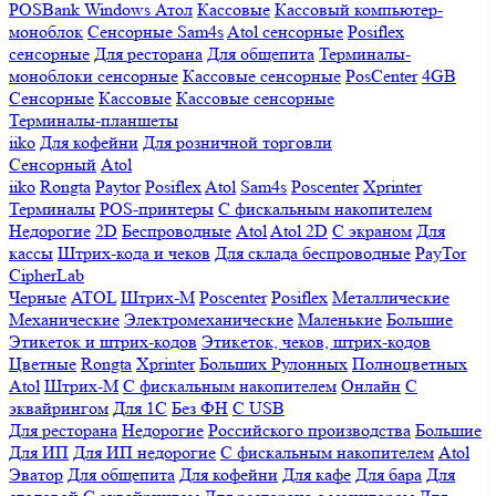
POSBank
Windows
Атол
Кассовые
Кассовый компьютер-
моноблок
Сенсорные Sam4s
Atol сенсорные
Posiflex
сенсорные
Для ресторана
Для общепита
Терминалы-
моноблоки сенсорные
Кассовые сенсорные
PosCenter
4GB
Сенсорные
Кассовые
Кассовые сенсорные
Терминалы-планшеты
iiko
Для кофейни
Для розничной торговли
Сенсорный
Atol
iiko
Rongta
Paytor
Posiflex
Atol
Sam4s
Poscenter
Xprinter
Терминалы
POS-принтеры
С фискальным накопителем
Недорогие
2D
Беспроводные
Atol
Atol 2D
С экраном
Для
кассы
Штрих-кода и чеков
Для склада беспроводные
PayTor
CipherLab
Черные
ATOL
Штрих-М
Poscenter
Posiflex
Металлические
Механические
Электромеханические
Маленькие
Большие
Этикеток и штрих-кодов
Этикеток, чеков, штрих-кодов
Цветные
Rongta
Xprinter
Больших
Рулонных
Полноцветных
Atol
Штрих-М
С фискальным накопителем
Онлайн
С
эквайрингом
Для 1С
Без ФН
С USB
Для ресторана
Недорогие
Российского производства
Большие
Для ИП
Для ИП недорогие
С фискальным накопителем
Atol
Эватор
Для общепита
Для кофейни
Для кафе
Для бара
Для