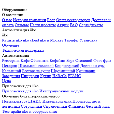
Оборудование
О компании
О нас
История компании
Блог
Опыт рестораторов
Доставка и
оплата
Отзывы
Наши проекты
Акции
FAQ
Сертификаты
Автоматизация iiko
iiko
Купить iiko
iiko cloud
iiko в Москве
Тарифы
Установка
Обучение
Техническая поддержка
Автоматизация
Ресторана
Кафе
Общепита
Кофейни
Бара
Столовой
Фаст фуда
Пекарни
Школьной столовой
Кондитерской
Доставки еды
Кальянной
Ресторана суши
Шаурмишной
Кулинарии
Заведения
Пиццерии
Кухни
HoReCa
ЕГАИС
Цена
Приложения для iiko
Приложения для iiko
Интеграционные модули
Обучение бухгалтер-калькулятор
Номенклатура
ЕГАИС
Инвентаризация
Производство и
логистика
Сотрудники
Справочники
Финансы
Честный знак
Тест-драйв iiko и оборудования