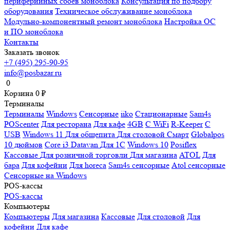
периферийных сбоев моноблока
Консультация по подбору
оборудования
Техническое обслуживание моноблока
Модульно-компонентный ремонт моноблока
Настройка ОС
и ПО моноблока
Контакты
Заказать звонок
+7 (495) 295-90-95
info@posbazar.ru
0
Корзина
0
₽
Терминалы
Терминалы
Windows
Сенсорные
iiko
Стационарные
Sam4s
POScenter
Для ресторана
Для кафе
4GB
С WiFi
R-Keeper
С
USB
Windows 11
Для общепита
Для столовой
Смарт
Globalpos
10 дюймов
Core i3
Datavan
Для 1С
Windows 10
Posiflex
Кассовые
Для розничной торговли
Для магазина
ATOL
Для
бара
Для кофейни
Для horeca
Sam4s сенсорные
Atol сенсорные
Сенсорные на Windows
POS-кассы
POS-кассы
Компьютеры
Компьютеры
Для магазина
Кассовые
Для столовой
Для
кофейни
Для кафе