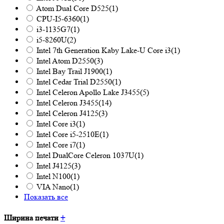
Atom Dual Core D525
(1)
CPU-I5-6360
(1)
i3-1135G7
(1)
i5-8260U
(2)
Intel 7th Generation Kaby Lake-U Core i3
(1)
Intel Atom D2550
(3)
Intel Bay Trail J1900
(1)
Intel Cedar Trial D2550
(1)
Intel Celeron Apollo Lake J3455
(5)
Intel Celeron J3455
(14)
Intel Celeron J4125
(3)
Intel Core i3
(1)
Intel Core i5-2510E
(1)
Intel Core i7
(1)
Intel DualCore Celeron 1037U
(1)
Intel J4125
(3)
Intel N100
(1)
VIA Nano
(1)
Показать все
Ширина печати
+