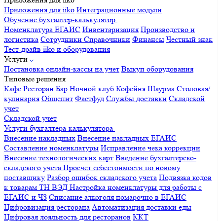
Приложения для iiko
Интеграционные модули
Обучение бухгалтер-калькулятор
Номенклатура
ЕГАИС
Инвентаризация
Производство и
логистика
Сотрудники
Справочники
Финансы
Честный знак
Тест-драйв iiko и оборудования
Услуги
Постановка онлайн-кассы на учет
Выкуп оборудования
Типовые решения
Кафе
Ресторан
Бар
Ночной клуб
Кофейня
Шаурма
Столовая/
кулинария
Общепит
Фастфуд
Службы доставки
Складской
учет
Складской учет
Услуги бухгалтера-калькулятора
Внесение накладных
Внесение накладных ЕГАИС
Составление номенклатуры
Исправление чека коррекции
Внесение технологических карт
Введение бухгалтерско-
складского учёта
Просчет себестоимости по новому
поставщику
Разбор ошибок складского учета
Подвязка кодов
к товарам ТН ВЭД
Настройка номенклатуры для работы с
ЕГАИС и ЧЗ
Списание алкоголя помарочно в ЕГАИС
Цифровизация ресторана
Автоматизация доставки еды
Цифровая лояльность для ресторанов
ККТ