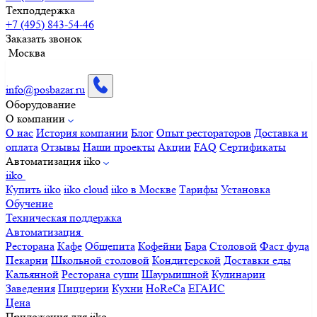
Техподдержка
+7 (495) 843-54-46
Заказать звонок
Москва
info@posbazar.ru
Оборудование
О компании
О нас
История компании
Блог
Опыт рестораторов
Доставка и
оплата
Отзывы
Наши проекты
Акции
FAQ
Сертификаты
Автоматизация iiko
iiko
Купить iiko
iiko cloud
iiko в Москве
Тарифы
Установка
Обучение
Техническая поддержка
Автоматизация
Ресторана
Кафе
Общепита
Кофейни
Бара
Столовой
Фаст фуда
Пекарни
Школьной столовой
Кондитерской
Доставки еды
Кальянной
Ресторана суши
Шаурмишной
Кулинарии
Заведения
Пиццерии
Кухни
HoReCa
ЕГАИС
Цена
Приложения для iiko