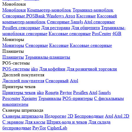
Моноблоки
Моноблоки
Компьютер-моноблок
Терминал-моноблок
Сенсорные
POSBank
Windows
Атол
Кассовые
Кассовый
компьютер-моноблок
Сенсорные Sam4s
Atol сенсорные
Posiflex сенсорные
Для ресторана
Для общепита
Терминалы-
моноблоки сенсорные
Кассовые сенсорные
PosCenter
4GB
Мониторы
Мониторы
Сенсорные
Кассовые
Кассовые сенсорные
Планшеты
Планшеты
Терминалы-планшеты
POS-системы
POS-системы
iiko
Для кофейни
Для розничной торговли
Дисплей покупателя
Дисплей покупателя
Сенсорный
Atol
Принтеры чеков
Принтеры чеков
iiko
Rongta
Paytor
Posiflex
Atol
Sam4s
Poscenter
Xprinter
Терминалы
POS-принтеры
С фискальным
накопителем
Сканеры штрихкода
Сканеры штрихкода
Недорогие
2D
Беспроводные
Atol
Atol 2D
С экраном
Для кассы
Штрих-кода и чеков
Для склада
беспроводные
PayTor
CipherLab