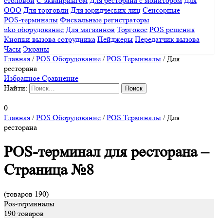
столовой
С эквайрингом
Для ресторана с монитором
Для
ООО
Для торговли
Для юридческих лиц
Сенсорные
POS-терминалы
Фискальные регистраторы
iiko оборудование
Для магазинов
Торговое
POS решения
Кнопки вызова сотрудника
Пейджеры
Передатчик вызова
Часы
Экраны
Главная
/
POS Оборудование
/
POS Терминалы
/
Для
ресторана
Избранное
Сравнение
Найти:
0
Главная
/
POS Оборудование
/
POS Терминалы
/
Для
ресторана
POS-терминал для ресторана –
Страница №8
(товаров 190)
Pos-терминалы
190 товаров