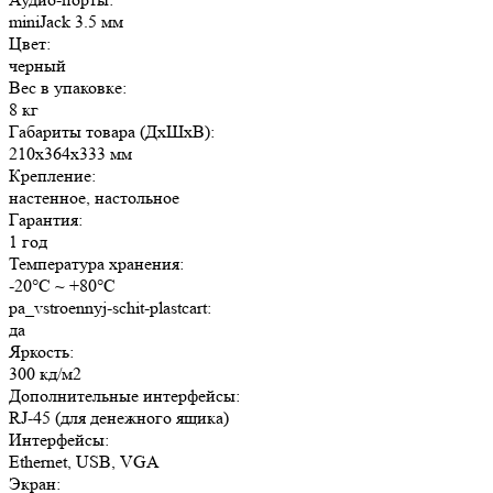
miniJack 3.5 мм
Цвет:
черный
Вес в упаковке:
8 кг
Габариты товара (ДxШxВ):
210x364x333 мм
Крепление:
настенное, настольное
Гарантия:
1 год
Температура хранения:
-20°C ~ +80°C
pa_vstroennyj-schit-plastcart:
да
Яркость:
300 кд/м2
Дополнительные интерфейсы:
RJ-45 (для денежного ящика)
Интерфейсы:
Ethernet, USB, VGA
Экран: