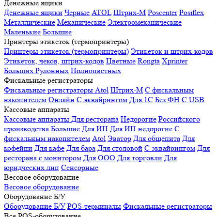
Денежные ящики
Денежные ящики
Черные
ATOL
Штрих-М
Poscenter
Posiflex
Металлические
Механические
Электромеханические
Маленькие
Большие
Принтеры этикеток (термопринтеры)
Принтеры этикеток (термопринтеры)
Этикеток и штрих-кодов
Этикеток, чеков, штрих-кодов
Цветные
Rongta
Xprinter
Больших
Рулонных
Полноцветных
Фискальные регистраторы
Фискальные регистраторы
Atol
Штрих-М
С фискальным
накопителем
Онлайн
С эквайрингом
Для 1С
Без ФН
С USB
Кассовые аппараты
Кассовые аппараты
Для ресторана
Недорогие
Российского
производства
Большие
Для ИП
Для ИП недорогие
С
фискальным накопителем
Atol
Эватор
Для общепита
Для
кофейни
Для кафе
Для бара
Для столовой
С эквайрингом
Для
ресторана с монитором
Для ООО
Для торговли
Для
юридческих лиц
Сенсорные
Весовое оборудование
Весовое оборудование
Оборудование Б/У
Оборудование Б/У
POS-терминалы
Фискальные регистраторы
Все POS-оборудование