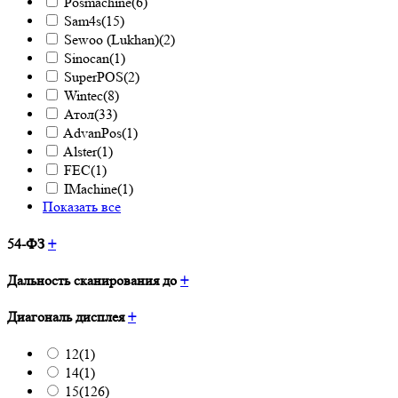
Posmachine
(6)
Sam4s
(15)
Sewoo (Lukhan)
(2)
Sinocan
(1)
SuperPOS
(2)
Wintec
(8)
Атол
(33)
AdvanPos
(1)
Alster
(1)
FEC
(1)
IMachine
(1)
Показать все
54-ФЗ
+
Дальность сканирования до
+
Диагональ дисплея
+
12
(1)
14
(1)
15
(126)