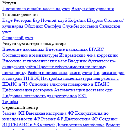
Услуги
Постановка онлайн-кассы на учет
Выкуп оборудования
Типовые решения
Кафе
Ресторан
Бар
Ночной клуб
Кофейня
Шаурма
Столовая/
кулинария
Общепит
Фастфуд
Службы доставки
Складской
учет
Складской учет
Услуги бухгалтера-калькулятора
Внесение накладных
Внесение накладных ЕГАИС
Составление номенклатуры
Исправление чека коррекции
Внесение технологических карт
Введение бухгалтерско-
складского учёта
Просчет себестоимости по новому
поставщику
Разбор ошибок складского учета
Подвязка кодов
к товарам ТН ВЭД
Настройка номенклатуры для работы с
ЕГАИС и ЧЗ
Списание алкоголя помарочно в ЕГАИС
Цифровизация ресторана
Автоматизация доставки еды
Цифровая лояльность для ресторанов
ККТ
Тарифы
Сервисный центр
Замена ФН
Выездная настройка ФР
Консультация по
неисправности ФР
Ремонт ФР
Диагностика ФР
Создание
ЭЦП/ЕГАИС и ЧЗ ключей
Диагностика моноблока
Ремонт