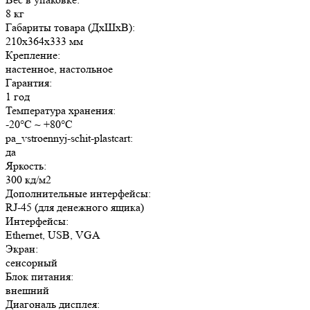
8 кг
Габариты товара (ДxШxВ):
210x364x333 мм
Крепление:
настенное, настольное
Гарантия:
1 год
Температура хранения:
-20°C ~ +80°C
pa_vstroennyj-schit-plastcart:
да
Яркость:
300 кд/м2
Дополнительные интерфейсы:
RJ-45 (для денежного ящика)
Интерфейсы:
Ethernet, USB, VGA
Экран:
сенсорный
Блок питания:
внешний
Диагональ дисплея: