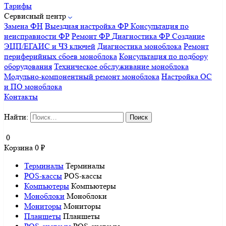
Тарифы
Сервисный центр
Замена ФН
Выездная настройка ФР
Консультация по
неисправности ФР
Ремонт ФР
Диагностика ФР
Создание
ЭЦП/ЕГАИС и ЧЗ ключей
Диагностика моноблока
Ремонт
периферийных сбоев моноблока
Консультация по подбору
оборудования
Техническое обслуживание моноблока
Модульно-компонентный ремонт моноблока
Настройка ОС
и ПО моноблока
Контакты
Найти:
0
Корзина
0
₽
Терминалы
Терминалы
POS-кассы
POS-кассы
Компьютеры
Компьютеры
Моноблоки
Моноблоки
Мониторы
Мониторы
Планшеты
Планшеты