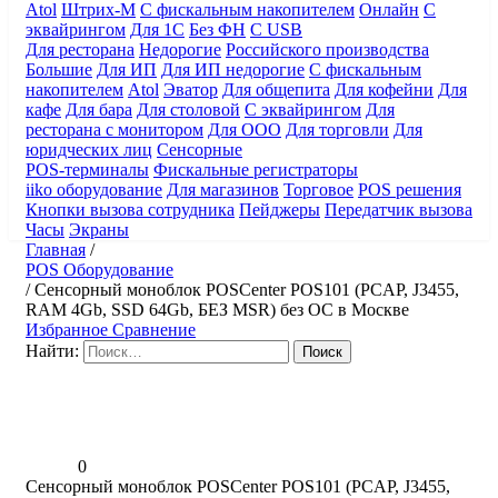
Atol
Штрих-М
С фискальным накопителем
Онлайн
С
эквайрингом
Для 1С
Без ФН
С USB
Для ресторана
Недорогие
Российского производства
Большие
Для ИП
Для ИП недорогие
С фискальным
накопителем
Atol
Эватор
Для общепита
Для кофейни
Для
кафе
Для бара
Для столовой
С эквайрингом
Для
ресторана с монитором
Для ООО
Для торговли
Для
юридческих лиц
Сенсорные
POS-терминалы
Фискальные регистраторы
iiko оборудование
Для магазинов
Торговое
POS решения
Кнопки вызова сотрудника
Пейджеры
Передатчик вызова
Часы
Экраны
Главная
/
POS Оборудование
/
Сенсорный моноблок POSCenter POS101 (PCAP, J3455,
RAM 4Gb, SSD 64Gb, БЕЗ MSR) без ОС в Москве
Избранное
Сравнение
Найти:
0
Сенсорный моноблок POSCenter POS101 (PCAP, J3455,