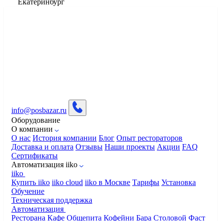
Екатеринбург
info@posbazar.ru
Оборудование
О компании
О нас
История компании
Блог
Опыт рестораторов
Доставка и оплата
Отзывы
Наши проекты
Акции
FAQ
Сертификаты
Автоматизация iiko
iiko
Купить iiko
iiko cloud
iiko в Москве
Тарифы
Установка
Обучение
Техническая поддержка
Автоматизация
Ресторана
Кафе
Общепита
Кофейни
Бара
Столовой
Фаст