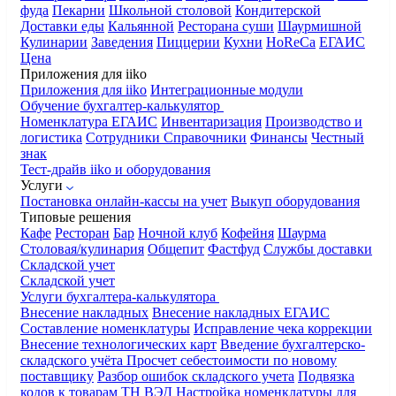
фуда
Пекарни
Школьной столовой
Кондитерской
Доставки еды
Кальянной
Ресторана суши
Шаурмишной
Кулинарии
Заведения
Пиццерии
Кухни
HoReCa
ЕГАИС
Цена
Приложения для iiko
Приложения для iiko
Интеграционные модули
Обучение бухгалтер-калькулятор
Номенклатура
ЕГАИС
Инвентаризация
Производство и
логистика
Сотрудники
Справочники
Финансы
Честный
знак
Тест-драйв iiko и оборудования
Услуги
Постановка онлайн-кассы на учет
Выкуп оборудования
Типовые решения
Кафе
Ресторан
Бар
Ночной клуб
Кофейня
Шаурма
Столовая/кулинария
Общепит
Фастфуд
Службы доставки
Складской учет
Складской учет
Услуги бухгалтера-калькулятора
Внесение накладных
Внесение накладных ЕГАИС
Составление номенклатуры
Исправление чека коррекции
Внесение технологических карт
Введение бухгалтерско-
складского учёта
Просчет себестоимости по новому
поставщику
Разбор ошибок складского учета
Подвязка
кодов к товарам ТН ВЭД
Настройка номенклатуры для