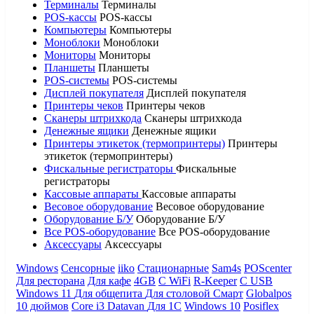
Терминалы
Терминалы
POS-кассы
POS-кассы
Компьютеры
Компьютеры
Моноблоки
Моноблоки
Мониторы
Мониторы
Планшеты
Планшеты
POS-системы
POS-системы
Дисплей покупателя
Дисплей покупателя
Принтеры чеков
Принтеры чеков
Сканеры штрихкода
Сканеры штрихкода
Денежные ящики
Денежные ящики
Принтеры этикеток (термопринтеры)
Принтеры
этикеток (термопринтеры)
Фискальные регистраторы
Фискальные
регистраторы
Кассовые аппараты
Кассовые аппараты
Весовое оборудование
Весовое оборудование
Оборудование Б/У
Оборудование Б/У
Все POS-оборудование
Все POS-оборудование
Аксессуары
Аксессуары
Windows
Сенсорные
iiko
Стационарные
Sam4s
POScenter
Для ресторана
Для кафе
4GB
С WiFi
R-Keeper
С USB
Windows 11
Для общепита
Для столовой
Смарт
Globalpos
10 дюймов
Core i3
Datavan
Для 1С
Windows 10
Posiflex