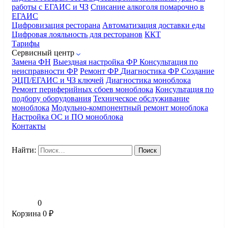
работы с ЕГАИС и ЧЗ
Списание алкоголя помарочно в
ЕГАИС
Цифровизация ресторана
Автоматизация доставки еды
Цифровая лояльность для ресторанов
ККТ
Тарифы
Сервисный центр
Замена ФН
Выездная настройка ФР
Консультация по
неисправности ФР
Ремонт ФР
Диагностика ФР
Создание
ЭЦП/ЕГАИС и ЧЗ ключей
Диагностика моноблока
Ремонт периферийных сбоев моноблока
Консультация по
подбору оборудования
Техническое обслуживание
моноблока
Модульно-компонентный ремонт моноблока
Настройка ОС и ПО моноблока
Контакты
Найти:
0
Корзина
0
₽