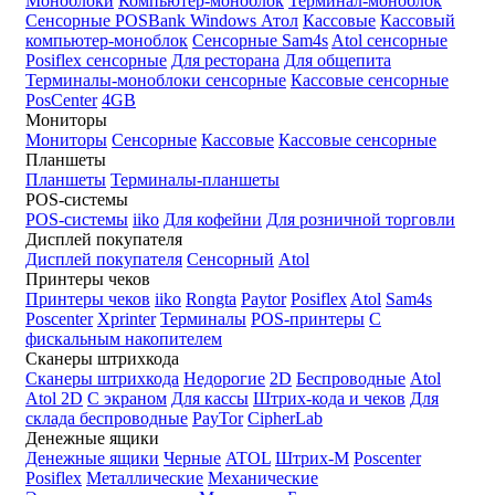
Моноблоки
Компьютер-моноблок
Терминал-моноблок
Сенсорные
POSBank
Windows
Атол
Кассовые
Кассовый
компьютер-моноблок
Сенсорные Sam4s
Atol сенсорные
Posiflex сенсорные
Для ресторана
Для общепита
Терминалы-моноблоки сенсорные
Кассовые сенсорные
PosCenter
4GB
Мониторы
Мониторы
Сенсорные
Кассовые
Кассовые сенсорные
Планшеты
Планшеты
Терминалы-планшеты
POS-системы
POS-системы
iiko
Для кофейни
Для розничной торговли
Дисплей покупателя
Дисплей покупателя
Сенсорный
Atol
Принтеры чеков
Принтеры чеков
iiko
Rongta
Paytor
Posiflex
Atol
Sam4s
Poscenter
Xprinter
Терминалы
POS-принтеры
С
фискальным накопителем
Сканеры штрихкода
Сканеры штрихкода
Недорогие
2D
Беспроводные
Atol
Atol 2D
С экраном
Для кассы
Штрих-кода и чеков
Для
склада беспроводные
PayTor
CipherLab
Денежные ящики
Денежные ящики
Черные
ATOL
Штрих-М
Poscenter
Posiflex
Металлические
Механические