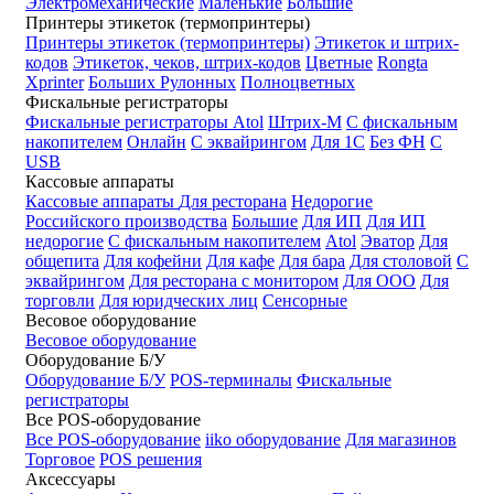
Электромеханические
Маленькие
Большие
Принтеры этикеток (термопринтеры)
Принтеры этикеток (термопринтеры)
Этикеток и штрих-
кодов
Этикеток, чеков, штрих-кодов
Цветные
Rongta
Xprinter
Больших
Рулонных
Полноцветных
Фискальные регистраторы
Фискальные регистраторы
Atol
Штрих-М
С фискальным
накопителем
Онлайн
С эквайрингом
Для 1С
Без ФН
С
USB
Кассовые аппараты
Кассовые аппараты
Для ресторана
Недорогие
Российского производства
Большие
Для ИП
Для ИП
недорогие
С фискальным накопителем
Atol
Эватор
Для
общепита
Для кофейни
Для кафе
Для бара
Для столовой
С
эквайрингом
Для ресторана с монитором
Для ООО
Для
торговли
Для юридческих лиц
Сенсорные
Весовое оборудование
Весовое оборудование
Оборудование Б/У
Оборудование Б/У
POS-терминалы
Фискальные
регистраторы
Все POS-оборудование
Все POS-оборудование
iiko оборудование
Для магазинов
Торговое
POS решения
Аксессуары