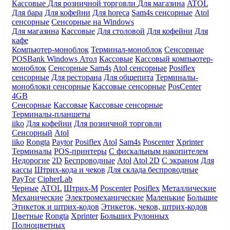
Кассовые
Для розничной торговли
Для магазина
ATOL
Для бара
Для кофейни
Для horeca
Sam4s сенсорные
Atol
сенсорные
Сенсорные на Windows
Для магазина
Кассовые
Для столовой
Для кофейни
Для
кафе
Компьютер-моноблок
Терминал-моноблок
Сенсорные
POSBank
Windows
Атол
Кассовые
Кассовый компьютер-
моноблок
Сенсорные Sam4s
Atol сенсорные
Posiflex
сенсорные
Для ресторана
Для общепита
Терминалы-
моноблоки сенсорные
Кассовые сенсорные
PosCenter
4GB
Сенсорные
Кассовые
Кассовые сенсорные
Терминалы-планшеты
iiko
Для кофейни
Для розничной торговли
Сенсорный
Atol
iiko
Rongta
Paytor
Posiflex
Atol
Sam4s
Poscenter
Xprinter
Терминалы
POS-принтеры
С фискальным накопителем
Недорогие
2D
Беспроводные
Atol
Atol 2D
С экраном
Для
кассы
Штрих-кода и чеков
Для склада беспроводные
PayTor
CipherLab
Черные
ATOL
Штрих-М
Poscenter
Posiflex
Металлические
Механические
Электромеханические
Маленькие
Большие
Этикеток и штрих-кодов
Этикеток, чеков, штрих-кодов
Цветные
Rongta
Xprinter
Больших
Рулонных
Полноцветных