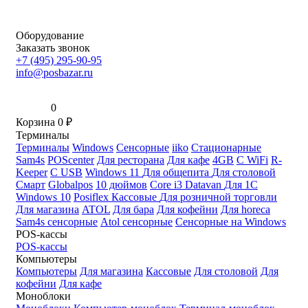
Оборудование
Заказать звонок
+7 (495) 295-90-95
info@posbazar.ru
0
Корзина
0
₽
Терминалы
Терминалы
Windows
Сенсорные
iiko
Стационарные
Sam4s
POScenter
Для ресторана
Для кафе
4GB
С WiFi
R-
Keeper
С USB
Windows 11
Для общепита
Для столовой
Смарт
Globalpos
10 дюймов
Core i3
Datavan
Для 1С
Windows 10
Posiflex
Кассовые
Для розничной торговли
Для магазина
ATOL
Для бара
Для кофейни
Для horeca
Sam4s сенсорные
Atol сенсорные
Сенсорные на Windows
POS-кассы
POS-кассы
Компьютеры
Компьютеры
Для магазина
Кассовые
Для столовой
Для
кофейни
Для кафе
Моноблоки