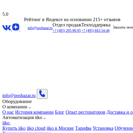
5.0
Рейтинг в Яндексе
на основании 215+ отзывов
Отдел продаж
Техподдержка
Заказать зво
info@posbazar.ru
+7 (495) 295-90-95
+7 (495) 843-54-46
info@posbazar.ru
Оборудование
О компании
О нас
История компании
Блог
Опыт рестораторов
Доставка и о
Автоматизация iiko
iiko
Купить iiko
iiko cloud
iiko в Москве
Тарифы
Установка
Обучени