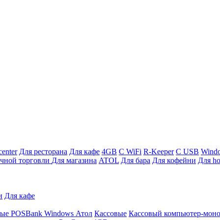
enter
Для ресторана
Для кафе
4GB
С WiFi
R-Keeper
С USB
Wind
ичной торговли
Для магазина
ATOL
Для бара
Для кофейни
Для ho
и
Для кафе
ные
POSBank
Windows
Атол
Кассовые
Кассовый компьютер-мон