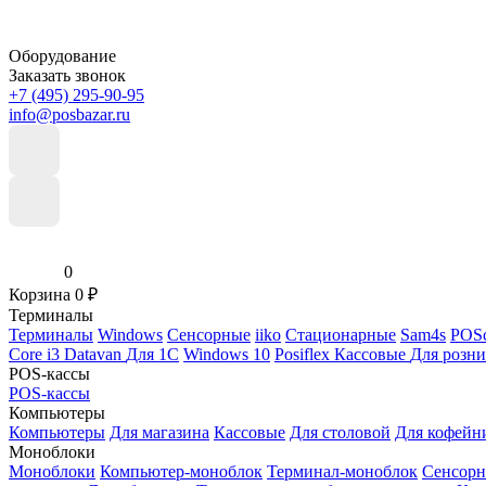
Оборудование
Заказать звонок
+7 (495) 295-90-95
info@posbazar.ru
0
Корзина
0
₽
Терминалы
Терминалы
Windows
Сенсорные
iiko
Стационарные
Sam4s
POSc
Core i3
Datavan
Для 1С
Windows 10
Posiflex
Кассовые
Для розн
POS-кассы
POS-кассы
Компьютеры
Компьютеры
Для магазина
Кассовые
Для столовой
Для кофейн
Моноблоки
Моноблоки
Компьютер-моноблок
Терминал-моноблок
Сенсор