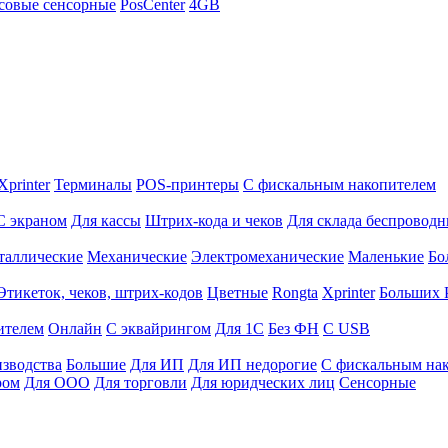
совые сенсорные
PosCenter
4GB
Xprinter
Терминалы
POS-принтеры
С фискальным накопителем
С экраном
Для кассы
Штрих-кода и чеков
Для склада беспровод
таллические
Механические
Электромеханические
Маленькие
Бо
Этикеток, чеков, штрих-кодов
Цветные
Rongta
Xprinter
Больших
ителем
Онлайн
С эквайрингом
Для 1С
Без ФН
С USB
изводства
Большие
Для ИП
Для ИП недорогие
С фискальным на
ром
Для ООО
Для торговли
Для юридческих лиц
Сенсорные