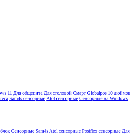
ows 11
Для общепита
Для столовой
Смарт
Globalpos
10 дюймов
reca
Sam4s сенсорные
Atol сенсорные
Сенсорные на Windows
облок
Сенсорные Sam4s
Atol сенсорные
Posiflex сенсорные
Для