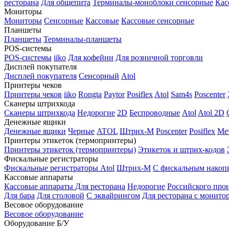
ресторана
Для общепита
Терминалы-моноблоки сенсорные
Кас
Мониторы
Мониторы
Сенсорные
Кассовые
Кассовые сенсорные
Планшеты
Планшеты
Терминалы-планшеты
POS-системы
POS-системы
iiko
Для кофейни
Для розничной торговли
Дисплей покупателя
Дисплей покупателя
Сенсорный
Atol
Принтеры чеков
Принтеры чеков
iiko
Rongta
Paytor
Posiflex
Atol
Sam4s
Poscenter
Сканеры штрихкода
Сканеры штрихкода
Недорогие
2D
Беспроводные
Atol
Atol 2D
Денежные ящики
Денежные ящики
Черные
ATOL
Штрих-М
Poscenter
Posiflex
Ме
Принтеры этикеток (термопринтеры)
Принтеры этикеток (термопринтеры)
Этикеток и штрих-кодов
Фискальные регистраторы
Фискальные регистраторы
Atol
Штрих-М
С фискальным накоп
Кассовые аппараты
Кассовые аппараты
Для ресторана
Недорогие
Российского про
Для бара
Для столовой
С эквайрингом
Для ресторана с монито
Весовое оборудование
Весовое оборудование
Оборудование Б/У