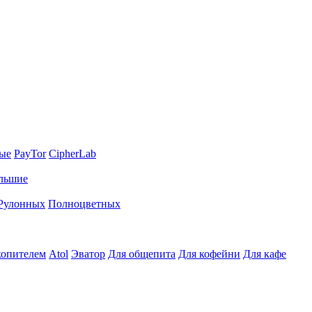
ные
PayTor
CipherLab
льшие
Рулонных
Полноцветных
копителем
Atol
Эватор
Для общепита
Для кофейни
Для кафе