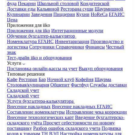
фуда
Пекарни
Школьной столовой
Кондитерской
Доставки еды
Кальянной
Ресторана суши
Шаурмишной
Кулинарии
Заведения
Пиццерии
Кухни
HoReCa
ЕГАИС
Цена
Приложения для iiko
Приложения для iiko
Интеграционные модули
Обучение бухгалтер-калькулятор
Номенклатура
ЕГАИС
Инвентаризация
Производство и
логистика
Сотрудники
Справочники
Финансы
Честный
знак
Тест-драйв iiko и оборудования
Услуги
Постановка онлайн-кассы на учет
Выкуп оборудования
Типовые решения
Кафе
Ресторан
Бар
Ночной клуб
Кофейня
Шаурма
Столовая/кулинария
Общепит
Фастфуд
Службы доставки
Складской учет
Складской учет
Услуги бухгалтера-калькулятора
Внесение накладных
Внесение накладных ЕГАИС
Составление номенклатуры
Исправление чека коррекции
Внесение технологических карт
Введение бухгалтерско-
складского учёта
Просчет себестоимости по новому
поставщику
Разбор ошибок складского учета
Подвязка
кодов к товарам ТН ВЭД
Настройка номенклатуры для