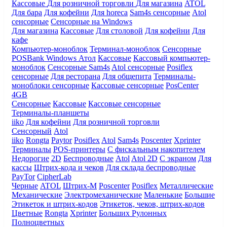
Кассовые
Для розничной торговли
Для магазина
ATOL
Для бара
Для кофейни
Для horeca
Sam4s сенсорные
Atol
сенсорные
Сенсорные на Windows
Для магазина
Кассовые
Для столовой
Для кофейни
Для
кафе
Компьютер-моноблок
Терминал-моноблок
Сенсорные
POSBank
Windows
Атол
Кассовые
Кассовый компьютер-
моноблок
Сенсорные Sam4s
Atol сенсорные
Posiflex
сенсорные
Для ресторана
Для общепита
Терминалы-
моноблоки сенсорные
Кассовые сенсорные
PosCenter
4GB
Сенсорные
Кассовые
Кассовые сенсорные
Терминалы-планшеты
iiko
Для кофейни
Для розничной торговли
Сенсорный
Atol
iiko
Rongta
Paytor
Posiflex
Atol
Sam4s
Poscenter
Xprinter
Терминалы
POS-принтеры
С фискальным накопителем
Недорогие
2D
Беспроводные
Atol
Atol 2D
С экраном
Для
кассы
Штрих-кода и чеков
Для склада беспроводные
PayTor
CipherLab
Черные
ATOL
Штрих-М
Poscenter
Posiflex
Металлические
Механические
Электромеханические
Маленькие
Большие
Этикеток и штрих-кодов
Этикеток, чеков, штрих-кодов
Цветные
Rongta
Xprinter
Больших
Рулонных
Полноцветных