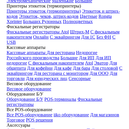
Электромеханические
Маленькие
Большие
Принтеры этикеток (термопринтеры)
Принтеры этикеток (термопринтеры)
Этикеток и штрих-
кодов
Этикеток, чеков, штрих-кодов
Цветные
Rongta
Xprinter
Больших
Рулонных
Полноцветных
Фискальные регистраторы
Фискальные регистраторы
Atol
Штрих-М
С фискальным
накопителем
Онлайн
С эквайрингом
Для 1С
Без ФН
С
USB
Кассовые аппараты
Кассовые аппараты
Для ресторана
Недорогие
Российского производства
Большие
Для ИП
Для ИП
недорогие
С фискальным накопителем
Atol
Эватор
Для
общепита
Для кофейни
Для кафе
Для бара
Для столовой
С
эквайрингом
Для ресторана с монитором
Для ООО
Для
торговли
Для юридческих лиц
Сенсорные
Весовое оборудование
Весовое оборудование
Оборудование Б/У
Оборудование Б/У
POS-терминалы
Фискальные
регистраторы
Все POS-оборудование
Все POS-оборудование
iiko оборудование
Для магазинов
Торговое
POS решения
Аксессуары