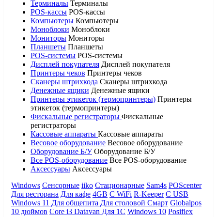
Терминалы
Терминалы
POS-кассы
POS-кассы
Компьютеры
Компьютеры
Моноблоки
Моноблоки
Мониторы
Мониторы
Планшеты
Планшеты
POS-системы
POS-системы
Дисплей покупателя
Дисплей покупателя
Принтеры чеков
Принтеры чеков
Сканеры штрихкода
Сканеры штрихкода
Денежные ящики
Денежные ящики
Принтеры этикеток (термопринтеры)
Принтеры
этикеток (термопринтеры)
Фискальные регистраторы
Фискальные
регистраторы
Кассовые аппараты
Кассовые аппараты
Весовое оборудование
Весовое оборудование
Оборудование Б/У
Оборудование Б/У
Все POS-оборудование
Все POS-оборудование
Аксессуары
Аксессуары
Windows
Сенсорные
iiko
Стационарные
Sam4s
POScenter
Для ресторана
Для кафе
4GB
С WiFi
R-Keeper
С USB
Windows 11
Для общепита
Для столовой
Смарт
Globalpos
10 дюймов
Core i3
Datavan
Для 1С
Windows 10
Posiflex