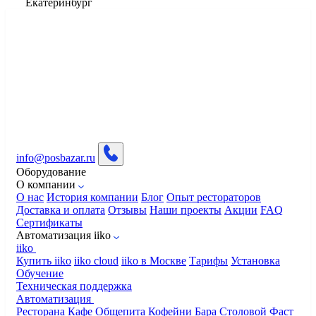
Екатеринбург
info@posbazar.ru
Оборудование
О компании
О нас
История компании
Блог
Опыт рестораторов
Доставка и оплата
Отзывы
Наши проекты
Акции
FAQ
Сертификаты
Автоматизация iiko
iiko
Купить iiko
iiko cloud
iiko в Москве
Тарифы
Установка
Обучение
Техническая поддержка
Автоматизация
Ресторана
Кафе
Общепита
Кофейни
Бара
Столовой
Фаст