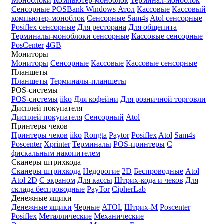
Моноблоки
Компьютер-моноблок
Терминал-моноблок
Сенсорные
POSBank
Windows
Атол
Кассовые
Кассовый
компьютер-моноблок
Сенсорные Sam4s
Atol сенсорные
Posiflex сенсорные
Для ресторана
Для общепита
Терминалы-моноблоки сенсорные
Кассовые сенсорные
PosCenter
4GB
Мониторы
Мониторы
Сенсорные
Кассовые
Кассовые сенсорные
Планшеты
Планшеты
Терминалы-планшеты
POS-системы
POS-системы
iiko
Для кофейни
Для розничной торговли
Дисплей покупателя
Дисплей покупателя
Сенсорный
Atol
Принтеры чеков
Принтеры чеков
iiko
Rongta
Paytor
Posiflex
Atol
Sam4s
Poscenter
Xprinter
Терминалы
POS-принтеры
С
фискальным накопителем
Сканеры штрихкода
Сканеры штрихкода
Недорогие
2D
Беспроводные
Atol
Atol 2D
С экраном
Для кассы
Штрих-кода и чеков
Для
склада беспроводные
PayTor
CipherLab
Денежные ящики
Денежные ящики
Черные
ATOL
Штрих-М
Poscenter
Posiflex
Металлические
Механические