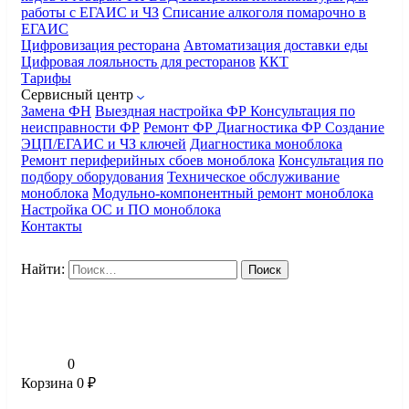
работы с ЕГАИС и ЧЗ
Списание алкоголя помарочно в
ЕГАИС
Цифровизация ресторана
Автоматизация доставки еды
Цифровая лояльность для ресторанов
ККТ
Тарифы
Сервисный центр
Замена ФН
Выездная настройка ФР
Консультация по
неисправности ФР
Ремонт ФР
Диагностика ФР
Создание
ЭЦП/ЕГАИС и ЧЗ ключей
Диагностика моноблока
Ремонт периферийных сбоев моноблока
Консультация по
подбору оборудования
Техническое обслуживание
моноблока
Модульно-компонентный ремонт моноблока
Настройка ОС и ПО моноблока
Контакты
Найти:
0
Корзина
0
₽