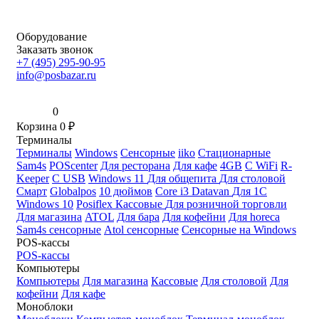
Оборудование
Заказать звонок
+7 (495) 295-90-95
info@posbazar.ru
0
Корзина
0
₽
Терминалы
Терминалы
Windows
Сенсорные
iiko
Стационарные
Sam4s
POScenter
Для ресторана
Для кафе
4GB
С WiFi
R-
Keeper
С USB
Windows 11
Для общепита
Для столовой
Смарт
Globalpos
10 дюймов
Core i3
Datavan
Для 1С
Windows 10
Posiflex
Кассовые
Для розничной торговли
Для магазина
ATOL
Для бара
Для кофейни
Для horeca
Sam4s сенсорные
Atol сенсорные
Сенсорные на Windows
POS-кассы
POS-кассы
Компьютеры
Компьютеры
Для магазина
Кассовые
Для столовой
Для
кофейни
Для кафе
Моноблоки