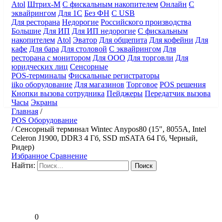
Atol
Штрих-М
С фискальным накопителем
Онлайн
С
эквайрингом
Для 1С
Без ФН
С USB
Для ресторана
Недорогие
Российского производства
Большие
Для ИП
Для ИП недорогие
С фискальным
накопителем
Atol
Эватор
Для общепита
Для кофейни
Для
кафе
Для бара
Для столовой
С эквайрингом
Для
ресторана с монитором
Для ООО
Для торговли
Для
юридческих лиц
Сенсорные
POS-терминалы
Фискальные регистраторы
iiko оборудование
Для магазинов
Торговое
POS решения
Кнопки вызова сотрудника
Пейджеры
Передатчик вызова
Часы
Экраны
Главная
/
POS Оборудование
/
Сенсорный терминал Wintec Anypos80 (15", 8055A, Intel
Celeron J1900, DDR3 4 Гб, SSD mSATA 64 Гб, Черный,
Ридер)
Избранное
Сравнение
Найти:
0