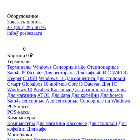
Оборудование
Заказать звонок
+7 (495) 295-90-95
info@posbazar.ru
0
Корзина
0
₽
Терминалы
Терминалы
Windows
Сенсорные
iiko
Стационарные
Sam4s
POScenter
Для ресторана
Для кафе
4GB
С WiFi
R-
Keeper
С USB
Windows 11
Для общепита
Для столовой
Смарт
Globalpos
10 дюймов
Core i3
Datavan
Для 1С
Windows 10
Posiflex
Кассовые
Для розничной торговли
Для магазина
ATOL
Для бара
Для кофейни
Для horeca
Sam4s сенсорные
Atol сенсорные
Сенсорные на Windows
POS-кассы
POS-кассы
Компьютеры
Компьютеры
Для магазина
Кассовые
Для столовой
Для
кофейни
Для кафе
Моноблоки