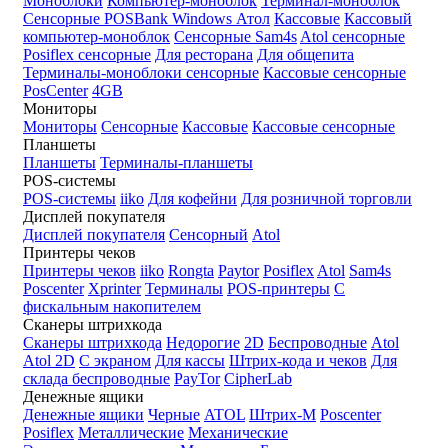
Моноблоки
Компьютер-моноблок
Терминал-моноблок
Сенсорные
POSBank
Windows
Атол
Кассовые
Кассовый
компьютер-моноблок
Сенсорные Sam4s
Atol сенсорные
Posiflex сенсорные
Для ресторана
Для общепита
Терминалы-моноблоки сенсорные
Кассовые сенсорные
PosCenter
4GB
Мониторы
Мониторы
Сенсорные
Кассовые
Кассовые сенсорные
Планшеты
Планшеты
Терминалы-планшеты
POS-системы
POS-системы
iiko
Для кофейни
Для розничной торговли
Дисплей покупателя
Дисплей покупателя
Сенсорный
Atol
Принтеры чеков
Принтеры чеков
iiko
Rongta
Paytor
Posiflex
Atol
Sam4s
Poscenter
Xprinter
Терминалы
POS-принтеры
С
фискальным накопителем
Сканеры штрихкода
Сканеры штрихкода
Недорогие
2D
Беспроводные
Atol
Atol 2D
С экраном
Для кассы
Штрих-кода и чеков
Для
склада беспроводные
PayTor
CipherLab
Денежные ящики
Денежные ящики
Черные
ATOL
Штрих-М
Poscenter
Posiflex
Металлические
Механические