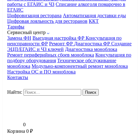
работы с ЕГАИС и ЧЗ
Списание алкоголя помарочно в
ЕГАИС
Цифровизация ресторана
Автоматизация доставки еды
Цифровая лояльность для ресторанов
ККТ
Тарифы
Сервисный центр
Замена ФН
Выездная настройка ФР
Консультация по
неисправности ФР
Ремонт ФР
Диагностика ФР
Создание
ЭЦП/ЕГАИС и ЧЗ ключей
Диагностика моноблока
Ремонт периферийных сбоев моноблока
Консультация по
подбору оборудования
Техническое обслуживание
моноблока
Модульно-компонентный ремонт моноблока
Настройка ОС и ПО моноблока
Контакты
Найти:
0
Корзина
0
₽