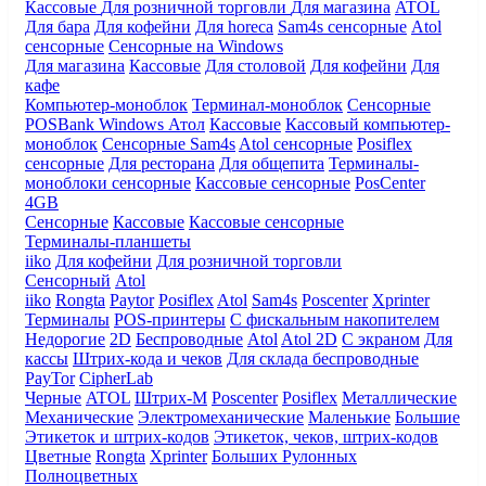
Кассовые
Для розничной торговли
Для магазина
ATOL
Для бара
Для кофейни
Для horeca
Sam4s сенсорные
Atol
сенсорные
Сенсорные на Windows
Для магазина
Кассовые
Для столовой
Для кофейни
Для
кафе
Компьютер-моноблок
Терминал-моноблок
Сенсорные
POSBank
Windows
Атол
Кассовые
Кассовый компьютер-
моноблок
Сенсорные Sam4s
Atol сенсорные
Posiflex
сенсорные
Для ресторана
Для общепита
Терминалы-
моноблоки сенсорные
Кассовые сенсорные
PosCenter
4GB
Сенсорные
Кассовые
Кассовые сенсорные
Терминалы-планшеты
iiko
Для кофейни
Для розничной торговли
Сенсорный
Atol
iiko
Rongta
Paytor
Posiflex
Atol
Sam4s
Poscenter
Xprinter
Терминалы
POS-принтеры
С фискальным накопителем
Недорогие
2D
Беспроводные
Atol
Atol 2D
С экраном
Для
кассы
Штрих-кода и чеков
Для склада беспроводные
PayTor
CipherLab
Черные
ATOL
Штрих-М
Poscenter
Posiflex
Металлические
Механические
Электромеханические
Маленькие
Большие
Этикеток и штрих-кодов
Этикеток, чеков, штрих-кодов
Цветные
Rongta
Xprinter
Больших
Рулонных
Полноцветных