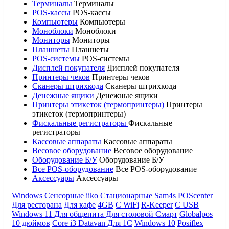
Терминалы
Терминалы
POS-кассы
POS-кассы
Компьютеры
Компьютеры
Моноблоки
Моноблоки
Мониторы
Мониторы
Планшеты
Планшеты
POS-системы
POS-системы
Дисплей покупателя
Дисплей покупателя
Принтеры чеков
Принтеры чеков
Сканеры штрихкода
Сканеры штрихкода
Денежные ящики
Денежные ящики
Принтеры этикеток (термопринтеры)
Принтеры
этикеток (термопринтеры)
Фискальные регистраторы
Фискальные
регистраторы
Кассовые аппараты
Кассовые аппараты
Весовое оборудование
Весовое оборудование
Оборудование Б/У
Оборудование Б/У
Все POS-оборудование
Все POS-оборудование
Аксессуары
Аксессуары
Windows
Сенсорные
iiko
Стационарные
Sam4s
POScenter
Для ресторана
Для кафе
4GB
С WiFi
R-Keeper
С USB
Windows 11
Для общепита
Для столовой
Смарт
Globalpos
10 дюймов
Core i3
Datavan
Для 1С
Windows 10
Posiflex