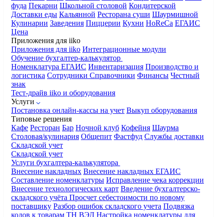
фуда
Пекарни
Школьной столовой
Кондитерской
Доставки еды
Кальянной
Ресторана суши
Шаурмишной
Кулинарии
Заведения
Пиццерии
Кухни
HoReCa
ЕГАИС
Цена
Приложения для iiko
Приложения для iiko
Интеграционные модули
Обучение бухгалтер-калькулятор
Номенклатура
ЕГАИС
Инвентаризация
Производство и
логистика
Сотрудники
Справочники
Финансы
Честный
знак
Тест-драйв iiko и оборудования
Услуги
Постановка онлайн-кассы на учет
Выкуп оборудования
Типовые решения
Кафе
Ресторан
Бар
Ночной клуб
Кофейня
Шаурма
Столовая/кулинария
Общепит
Фастфуд
Службы доставки
Складской учет
Складской учет
Услуги бухгалтера-калькулятора
Внесение накладных
Внесение накладных ЕГАИС
Составление номенклатуры
Исправление чека коррекции
Внесение технологических карт
Введение бухгалтерско-
складского учёта
Просчет себестоимости по новому
поставщику
Разбор ошибок складского учета
Подвязка
кодов к товарам ТН ВЭД
Настройка номенклатуры для