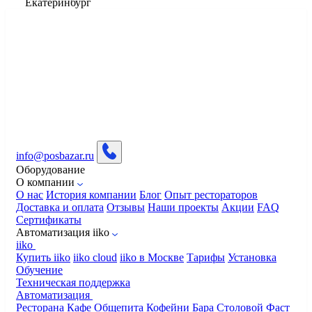
Екатеринбург
info@posbazar.ru
Оборудование
О компании
О нас
История компании
Блог
Опыт рестораторов
Доставка и оплата
Отзывы
Наши проекты
Акции
FAQ
Сертификаты
Автоматизация iiko
iiko
Купить iiko
iiko cloud
iiko в Москве
Тарифы
Установка
Обучение
Техническая поддержка
Автоматизация
Ресторана
Кафе
Общепита
Кофейни
Бара
Столовой
Фаст