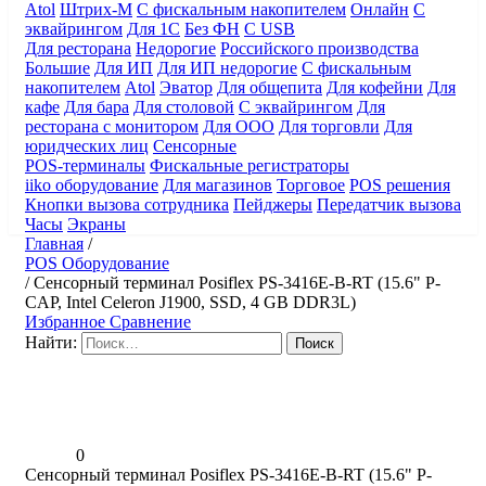
Atol
Штрих-М
С фискальным накопителем
Онлайн
С
эквайрингом
Для 1С
Без ФН
С USB
Для ресторана
Недорогие
Российского производства
Большие
Для ИП
Для ИП недорогие
С фискальным
накопителем
Atol
Эватор
Для общепита
Для кофейни
Для
кафе
Для бара
Для столовой
С эквайрингом
Для
ресторана с монитором
Для ООО
Для торговли
Для
юридческих лиц
Сенсорные
POS-терминалы
Фискальные регистраторы
iiko оборудование
Для магазинов
Торговое
POS решения
Кнопки вызова сотрудника
Пейджеры
Передатчик вызова
Часы
Экраны
Главная
/
POS Оборудование
/
Сенсорный терминал Posiflex PS-3416E-B-RT (15.6" P-
CAP, Intel Celeron J1900, SSD, 4 GB DDR3L)
Избранное
Сравнение
Найти:
0
Сенсорный терминал Posiflex PS-3416E-B-RT (15.6" P-