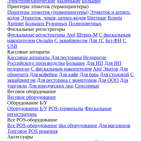
Электромеханические
Маленькие
Большие
Принтеры этикеток (термопринтеры)
Принтеры этикеток (термопринтеры)
Этикеток и штрих-
кодов
Этикеток, чеков, штрих-кодов
Цветные
Rongta
Xprinter
Больших
Рулонных
Полноцветных
Фискальные регистраторы
Фискальные регистраторы
Atol
Штрих-М
С фискальным
накопителем
Онлайн
С эквайрингом
Для 1С
Без ФН
С
USB
Кассовые аппараты
Кассовые аппараты
Для ресторана
Недорогие
Российского производства
Большие
Для ИП
Для ИП
недорогие
С фискальным накопителем
Atol
Эватор
Для
общепита
Для кофейни
Для кафе
Для бара
Для столовой
С
эквайрингом
Для ресторана с монитором
Для ООО
Для
торговли
Для юридческих лиц
Сенсорные
Весовое оборудование
Весовое оборудование
Оборудование Б/У
Оборудование Б/У
POS-терминалы
Фискальные
регистраторы
Все POS-оборудование
Все POS-оборудование
iiko оборудование
Для магазинов
Торговое
POS решения
Аксессуары