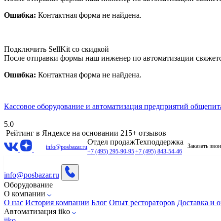
Ошибка:
Контактная форма не найдена.
Подключить SellKit со скидкой
После отправки формы наш инженер по автоматизации свяжет
Ошибка:
Контактная форма не найдена.
Кассовое оборудование и автоматизация предприятий общепит
5.0
Рейтинг в Яндексе
на основании 215+ отзывов
Отдел продаж
Техподдержка
Заказать зво
info@posbazar.ru
+7 (495) 295-90-95
+7 (495) 843-54-46
info@posbazar.ru
Оборудование
О компании
О нас
История компании
Блог
Опыт рестораторов
Доставка и о
Автоматизация iiko
iiko