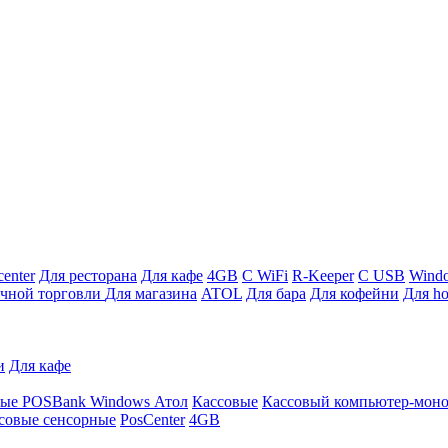
enter
Для ресторана
Для кафе
4GB
С WiFi
R-Keeper
С USB
Wind
ичной торговли
Для магазина
ATOL
Для бара
Для кофейни
Для ho
и
Для кафе
ные
POSBank
Windows
Атол
Кассовые
Кассовый компьютер-мон
совые сенсорные
PosCenter
4GB