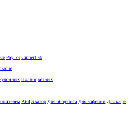
ные
PayTor
CipherLab
льшие
Рулонных
Полноцветных
копителем
Atol
Эватор
Для общепита
Для кофейни
Для кафе