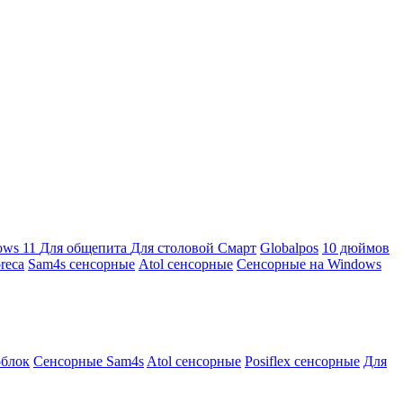
ows 11
Для общепита
Для столовой
Смарт
Globalpos
10 дюймов
reca
Sam4s сенсорные
Atol сенсорные
Сенсорные на Windows
облок
Сенсорные Sam4s
Atol сенсорные
Posiflex сенсорные
Для