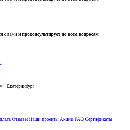
ся с вами
и проконсультирует по всем вопросам
а
Екатеринбург
нок
плата
Отзывы
Наши проекты
Акции
FAQ
Сертификаты