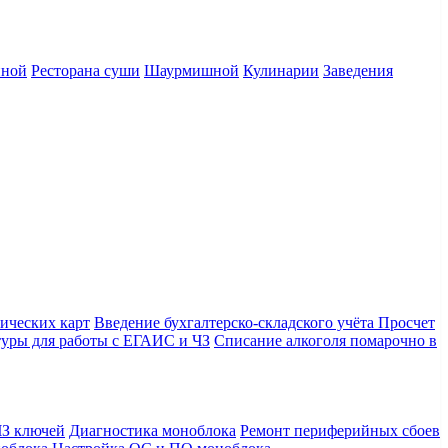
нной
Ресторана суши
Шаурмишной
Кулинарии
Заведения
ических карт
Введение бухгалтерско-складского учёта
Просчет
уры для работы с ЕГАИС и ЧЗ
Списание алкоголя помарочно в
З ключей
Диагностика моноблока
Ремонт периферийных сбоев