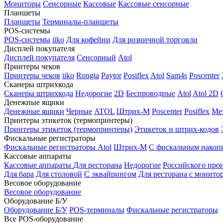
Мониторы
Сенсорные
Кассовые
Кассовые сенсорные
Планшеты
Планшеты
Терминалы-планшеты
POS-системы
POS-системы
iiko
Для кофейни
Для розничной торговли
Дисплей покупателя
Дисплей покупателя
Сенсорный
Atol
Принтеры чеков
Принтеры чеков
iiko
Rongta
Paytor
Posiflex
Atol
Sam4s
Poscenter
Сканеры штрихкода
Сканеры штрихкода
Недорогие
2D
Беспроводные
Atol
Atol 2D
Денежные ящики
Денежные ящики
Черные
ATOL
Штрих-М
Poscenter
Posiflex
Ме
Принтеры этикеток (термопринтеры)
Принтеры этикеток (термопринтеры)
Этикеток и штрих-кодов
Фискальные регистраторы
Фискальные регистраторы
Atol
Штрих-М
С фискальным накоп
Кассовые аппараты
Кассовые аппараты
Для ресторана
Недорогие
Российского про
Для бара
Для столовой
С эквайрингом
Для ресторана с монито
Весовое оборудование
Весовое оборудование
Оборудование Б/У
Оборудование Б/У
POS-терминалы
Фискальные регистраторы
Все POS-оборудование