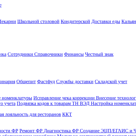
е
Пекарни
Школьной столовой
Кондитерской
Доставки еды
Калья
ика
Сотрудники
Справочники
Финансы
Честный знак
линария
Общепит
Фастфуд
Службы доставки
Складской учет
е номенклатуры
Исправление чека коррекции
Внесение технолог
о учета
Подвязка кодов к товарам ТН ВЭД
Настройка номенклат
я лояльность для ресторанов
ККТ
ности ФР
Ремонт ФР
Диагностика ФР
Создание ЭЦП/ЕГАИС и Ч