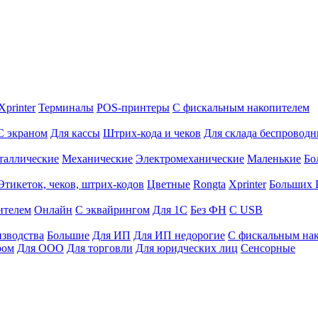
Xprinter
Терминалы
POS-принтеры
С фискальным накопителем
С экраном
Для кассы
Штрих-кода и чеков
Для склада беспровод
таллические
Механические
Электромеханические
Маленькие
Бо
Этикеток, чеков, штрих-кодов
Цветные
Rongta
Xprinter
Больших
ителем
Онлайн
С эквайрингом
Для 1С
Без ФН
С USB
изводства
Большие
Для ИП
Для ИП недорогие
С фискальным на
ром
Для ООО
Для торговли
Для юридческих лиц
Сенсорные