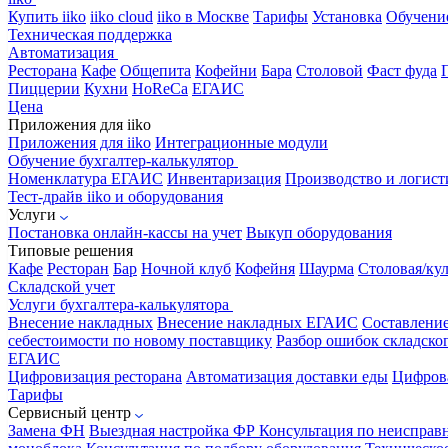
Купить iiko
iiko cloud
iiko в Москве
Тарифы
Установка
Обучени
Техническая поддержка
Автоматизация
Ресторана
Кафе
Общепита
Кофейни
Бара
Столовой
Фаст фуда
Пиццерии
Кухни
HoReCa
ЕГАИС
Цена
Приложения для iiko
Приложения для iiko
Интеграционные модули
Обучение бухгалтер-калькулятор
Номенклатура
ЕГАИС
Инвентаризация
Производство и логист
Тест-драйв iiko и оборудования
Услуги
Постановка онлайн-кассы на учет
Выкуп оборудования
Типовые решения
Кафе
Ресторан
Бар
Ночной клуб
Кофейня
Шаурма
Столовая/ку
Складской учет
Услуги бухгалтера-калькулятора
Внесение накладных
Внесение накладных ЕГАИС
Составлени
себестоимости по новому поставщику
Разбор ошибок складског
ЕГАИС
Цифровизация ресторана
Автоматизация доставки еды
Цифрова
Тарифы
Сервисный центр
Замена ФН
Выездная настройка ФР
Консультация по неисправ