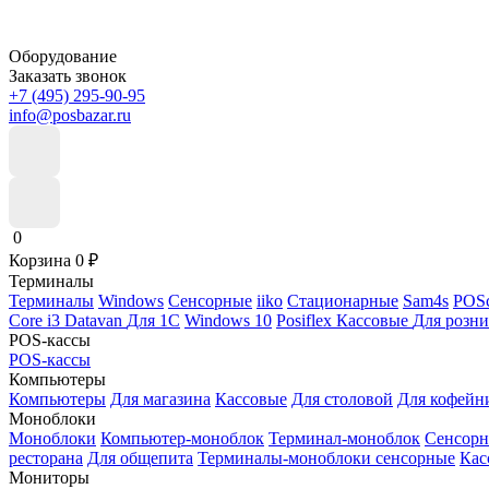
Оборудование
Заказать звонок
+7 (495) 295-90-95
info@posbazar.ru
0
Корзина
0
₽
Терминалы
Терминалы
Windows
Сенсорные
iiko
Стационарные
Sam4s
POSc
Core i3
Datavan
Для 1С
Windows 10
Posiflex
Кассовые
Для розн
POS-кассы
POS-кассы
Компьютеры
Компьютеры
Для магазина
Кассовые
Для столовой
Для кофейн
Моноблоки
Моноблоки
Компьютер-моноблок
Терминал-моноблок
Сенсор
ресторана
Для общепита
Терминалы-моноблоки сенсорные
Кас
Мониторы