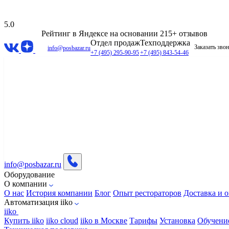
5.0
Рейтинг в Яндексе
на основании 215+ отзывов
Отдел продаж
Техподдержка
Заказать зво
info@posbazar.ru
+7 (495) 295-90-95
+7 (495) 843-54-46
info@posbazar.ru
Оборудование
О компании
О нас
История компании
Блог
Опыт рестораторов
Доставка и о
Автоматизация iiko
iiko
Купить iiko
iiko cloud
iiko в Москве
Тарифы
Установка
Обучени