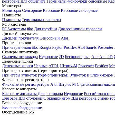
ресторана
Для общепита
Терминалы-моноблоки сенсорные
Кас
Мониторы
Мониторы
Сенсорные
Кассовые
Кассовые сенсорные
Планшеты
Планшеты
Терминалы-планшеты
POS-системы
POS-системы
iiko
Для кофейни
Для розничной торговли
Дисплей покупателя
Дисплей покупателя
Сенсорный
Atol
Принтеры чеков
Принтеры чеков
iiko
Rongta
Paytor
Posiflex
Atol
Sam4s
Poscenter
Сканеры штрихкода
Сканеры штрихкода
Недорогие
2D
Беспроводные
Atol
Atol 2D
Денежные ящики
Денежные ящики
Черные
ATOL
Штрих-М
Poscenter
Posiflex
Ме
Принтеры этикеток (термопринтеры)
Принтеры этикеток (термопринтеры)
Этикеток и штрих-кодов
Фискальные регистраторы
Фискальные регистраторы
Atol
Штрих-М
С фискальным накоп
Кассовые аппараты
Кассовые аппараты
Для ресторана
Недорогие
Российского про
Для бара
Для столовой
С эквайрингом
Для ресторана с монито
Весовое оборудование
Весовое оборудование
Оборудование Б/У