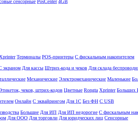
совые сенсорные
PosCenter
4GB
Xprinter
Терминалы
POS-принтеры
С фискальным накопителем
С экраном
Для кассы
Штрих-кода и чеков
Для склада беспровод
таллические
Механические
Электромеханические
Маленькие
Бо
Этикеток, чеков, штрих-кодов
Цветные
Rongta
Xprinter
Больших
ителем
Онлайн
С эквайрингом
Для 1С
Без ФН
С USB
изводства
Большие
Для ИП
Для ИП недорогие
С фискальным на
ром
Для ООО
Для торговли
Для юридческих лиц
Сенсорные