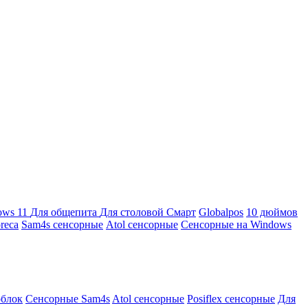
ows 11
Для общепита
Для столовой
Смарт
Globalpos
10 дюймов
reca
Sam4s сенсорные
Atol сенсорные
Сенсорные на Windows
облок
Сенсорные Sam4s
Atol сенсорные
Posiflex сенсорные
Для