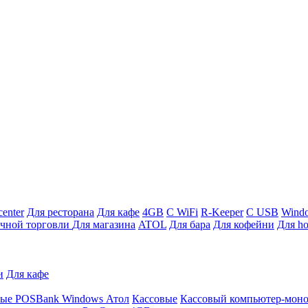
enter
Для ресторана
Для кафе
4GB
С WiFi
R-Keeper
С USB
Wind
ичной торговли
Для магазина
ATOL
Для бара
Для кофейни
Для ho
и
Для кафе
ные
POSBank
Windows
Атол
Кассовые
Кассовый компьютер-мон