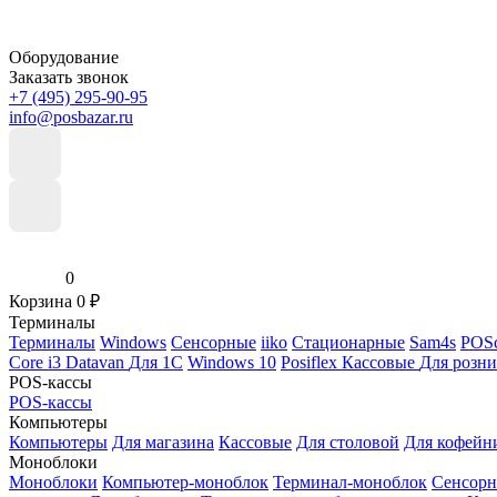
Оборудование
Заказать звонок
+7 (495) 295-90-95
info@posbazar.ru
0
Корзина
0
₽
Терминалы
Терминалы
Windows
Сенсорные
iiko
Стационарные
Sam4s
POSc
Core i3
Datavan
Для 1С
Windows 10
Posiflex
Кассовые
Для розн
POS-кассы
POS-кассы
Компьютеры
Компьютеры
Для магазина
Кассовые
Для столовой
Для кофейн
Моноблоки
Моноблоки
Компьютер-моноблок
Терминал-моноблок
Сенсор