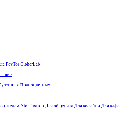
ные
PayTor
CipherLab
льшие
Рулонных
Полноцветных
копителем
Atol
Эватор
Для общепита
Для кофейни
Для кафе