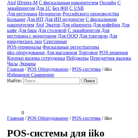
Atol
Штрих-М
С фискальным накопителем
Онлайн
С
эквайрингом
Для 1С
Без ФН
С USB
Для ресторана
Недорогие
Российского производства
Большие
Для ИП
Для ИП недорогие
С фискальным
накопителем
Atol
Эватор
Для общепита
Для кофейни
Для
кафе
Для бара
Для столовой
С эквайрингом
Для
ресторана с монитором
Для ООО
Для торговли
Для
юридческих лиц
Сенсорные
POS-терминалы
Фискальные регистраторы
iiko оборудование
Для магазинов
Торговое
POS решения
Кнопки вызова сотрудника
Пейджеры
Передатчик вызова
Часы
Экраны
Главная
/
POS Оборудование
/
POS-системы
/
iiko
Избранное
Сравнение
Найти:
0
Главная
/
POS Оборудование
/
POS-системы
/
iiko
POS-системы для iiko