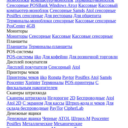
Моноблоки
Компьютер-моноблок
Терминал-моноблок
Сенсорные
POSBank
Windows
Атол
Кассовые
Кассовый
компьютер-моноблок
Сенсорные Sam4s
Atol сенсорные
Posiflex сенсорные
Для ресторана
Для общепита
Терминалы-моноблоки сенсорные
Кассовые сенсорные
PosCenter
4GB
Мониторы
Мониторы
Сенсорные
Кассовые
Кассовые сенсорные
Планшеты
Планшеты
Терминалы-планшеты
POS-системы
POS-системы
iiko
Для кофейни
Для розничной торговли
Дисплей покупателя
Дисплей покупателя
Сенсорный
Atol
Принтеры чеков
Принтеры чеков
iiko
Rongta
Paytor
Posiflex
Atol
Sam4s
Poscenter
Xprinter
Терминалы
POS-принтеры
С
фискальным накопителем
Сканеры штрихкода
Сканеры штрихкода
Недорогие
2D
Беспроводные
Atol
Atol 2D
С экраном
Для кассы
Штрих-кода и чеков
Для
склада беспроводные
PayTor
CipherLab
Денежные ящики
Денежные ящики
Черные
ATOL
Штрих-М
Poscenter
Posiflex
Металлические
Механические