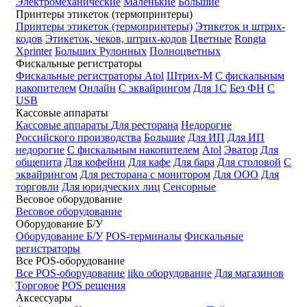
Электромеханические
Маленькие
Большие
Принтеры этикеток (термопринтеры)
Принтеры этикеток (термопринтеры)
Этикеток и штрих-
кодов
Этикеток, чеков, штрих-кодов
Цветные
Rongta
Xprinter
Больших
Рулонных
Полноцветных
Фискальные регистраторы
Фискальные регистраторы
Atol
Штрих-М
С фискальным
накопителем
Онлайн
С эквайрингом
Для 1С
Без ФН
С
USB
Кассовые аппараты
Кассовые аппараты
Для ресторана
Недорогие
Российского производства
Большие
Для ИП
Для ИП
недорогие
С фискальным накопителем
Atol
Эватор
Для
общепита
Для кофейни
Для кафе
Для бара
Для столовой
С
эквайрингом
Для ресторана с монитором
Для ООО
Для
торговли
Для юридческих лиц
Сенсорные
Весовое оборудование
Весовое оборудование
Оборудование Б/У
Оборудование Б/У
POS-терминалы
Фискальные
регистраторы
Все POS-оборудование
Все POS-оборудование
iiko оборудование
Для магазинов
Торговое
POS решения
Аксессуары