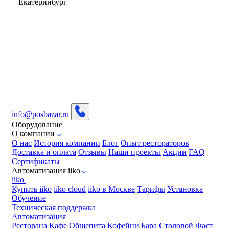
Екатеринбург
info@posbazar.ru
Оборудование
О компании
О нас
История компании
Блог
Опыт рестораторов
Доставка и оплата
Отзывы
Наши проекты
Акции
FAQ
Сертификаты
Автоматизация iiko
iiko
Купить iiko
iiko cloud
iiko в Москве
Тарифы
Установка
Обучение
Техническая поддержка
Автоматизация
Ресторана
Кафе
Общепита
Кофейни
Бара
Столовой
Фаст