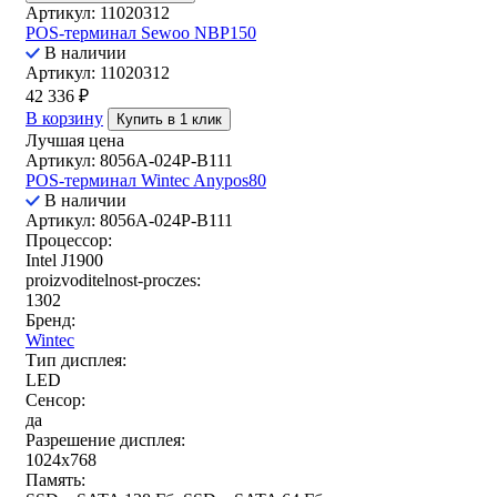
Артикул: 11020312
POS-терминал Sewoo NBP150
В наличии
Артикул: 11020312
42 336
₽
В корзину
Купить в 1 клик
Лучшая цена
Артикул: 8056A-024P-B111
POS-терминал Wintec Anypos80
В наличии
Артикул: 8056A-024P-B111
Процессор:
Intel J1900
proizvoditelnost-proczes:
1302
Бренд:
Wintec
Тип дисплея:
LED
Сенсор:
да
Разрешение дисплея:
1024x768
Память: