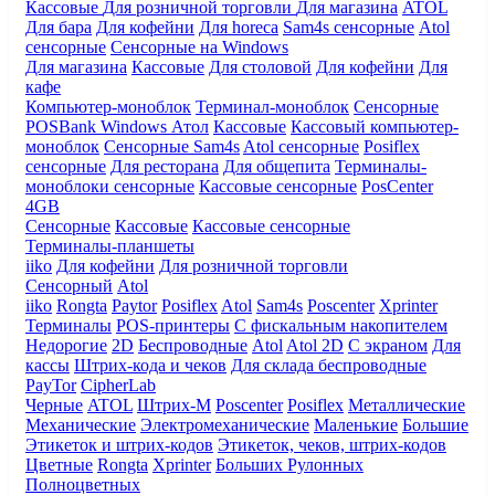
Кассовые
Для розничной торговли
Для магазина
ATOL
Для бара
Для кофейни
Для horeca
Sam4s сенсорные
Atol
сенсорные
Сенсорные на Windows
Для магазина
Кассовые
Для столовой
Для кофейни
Для
кафе
Компьютер-моноблок
Терминал-моноблок
Сенсорные
POSBank
Windows
Атол
Кассовые
Кассовый компьютер-
моноблок
Сенсорные Sam4s
Atol сенсорные
Posiflex
сенсорные
Для ресторана
Для общепита
Терминалы-
моноблоки сенсорные
Кассовые сенсорные
PosCenter
4GB
Сенсорные
Кассовые
Кассовые сенсорные
Терминалы-планшеты
iiko
Для кофейни
Для розничной торговли
Сенсорный
Atol
iiko
Rongta
Paytor
Posiflex
Atol
Sam4s
Poscenter
Xprinter
Терминалы
POS-принтеры
С фискальным накопителем
Недорогие
2D
Беспроводные
Atol
Atol 2D
С экраном
Для
кассы
Штрих-кода и чеков
Для склада беспроводные
PayTor
CipherLab
Черные
ATOL
Штрих-М
Poscenter
Posiflex
Металлические
Механические
Электромеханические
Маленькие
Большие
Этикеток и штрих-кодов
Этикеток, чеков, штрих-кодов
Цветные
Rongta
Xprinter
Больших
Рулонных
Полноцветных