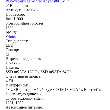
POS-терминал Wintec Anypos80 15”, 4:3
В наличии
Артикул: 11020576
Процессор:
Intel J1900
proizvoditelnost-proczes:
1302
Бренд:
Wintec
Тип дисплея:
LED
Сенсор:
да
Разрешение дисплея:
1024x768
Память:
SSD mSATA 128 Гб, SSD mSATA 64 Гб
Оперативная память:
4 Гб
Интерфейсы:
5x USB (4 сзади + 1 сбоку)3x COM1x VGA 1x Ethernet1x
DC inАудио динамик
tip-operaczionnoj-sistem:
1281, 1282
Автономное питание: