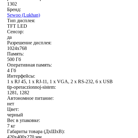
1302
Бренд:
Sewoo (Lukhan)
Тип дисплея:
TFT LED
Сенсор:
да
Разрешение дисплея:
1024x768
Память:
500 Гб
Оперативная память:
4 Гб
Интерфейсы:
1 x RJ 45, 1 x RJ-11, 1 x VGA, 2 x RS-232, 6 x USB
tip-operaczionnoj-sistem:
1281, 1282
Автономное питание:
нет
Цвет:
черный
Вес в упаковке:
7 кг
Габариты товара (ДxШxВ):
420x400x270 мм