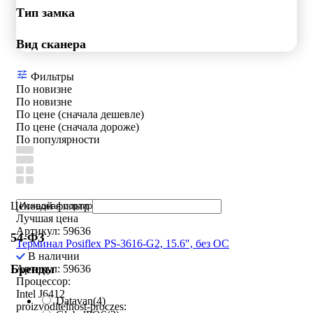
Тип замка
Вид сканера
Фильтры
По новизне
По новизне
По цене (сначала дешевле)
По цене (сначала дороже)
По популярности
Ценовой фильтр
Лучшая цена
Артикул: 59636
54-ФЗ
Терминал Posiflex PS-3616-G2, 15.6″, без ОС
В наличии
Бренды
Артикул: 59636
Процессор:
Intel J6412
Datavan
(4)
proizvoditelnost-proczes: