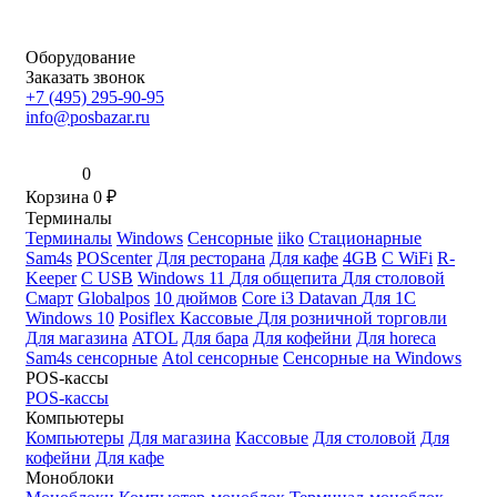
Оборудование
Заказать звонок
+7 (495) 295-90-95
info@posbazar.ru
0
Корзина
0
₽
Терминалы
Терминалы
Windows
Сенсорные
iiko
Стационарные
Sam4s
POScenter
Для ресторана
Для кафе
4GB
С WiFi
R-
Keeper
С USB
Windows 11
Для общепита
Для столовой
Смарт
Globalpos
10 дюймов
Core i3
Datavan
Для 1С
Windows 10
Posiflex
Кассовые
Для розничной торговли
Для магазина
ATOL
Для бара
Для кофейни
Для horeca
Sam4s сенсорные
Atol сенсорные
Сенсорные на Windows
POS-кассы
POS-кассы
Компьютеры
Компьютеры
Для магазина
Кассовые
Для столовой
Для
кофейни
Для кафе
Моноблоки