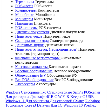
Терминалы
Терминалы
POS-кассы
POS-кассы
Компьютеры
Компьютеры
Моноблоки
Моноблоки
Мониторы
Мониторы
Планшеты
Планшеты
POS-системы
POS-системы
Дисплей покупателя
Дисплей покупателя
Принтеры чеков
Принтеры чеков
Сканеры штрихкода
Сканеры штрихкода
Денежные ящики
Денежные ящики
Принтеры этикеток (термопринтеры)
Принтеры
этикеток (термопринтеры)
Фискальные регистраторы
Фискальные
регистраторы
Кассовые аппараты
Кассовые аппараты
Весовое оборудование
Весовое оборудование
Оборудование Б/У
Оборудование Б/У
Все POS-оборудование
Все POS-оборудование
Аксессуары
Аксессуары
Windows
Сенсорные
iiko
Стационарные
Sam4s
POScenter
Для ресторана
Для кафе
4GB
С WiFi
R-Keeper
С USB
Windows 11
Для общепита
Для столовой
Смарт
Globalpos
10 дюймов
Core i3
Datavan
Для 1С
Windows 10
Posiflex