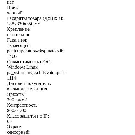
нет
Цвет:
черный
Габариты товара (ДxШxВ):
188x339x350 мм
Крепление:
настольное
Гарантия:
18 месяцев
pa_temperatura-ekspluataczii:
1466
Совместимость с ОС:
Windows Linux
pa_vstroennyj-schityvatel-plas:
1114
Дисплей покупателя:
в комплекте, опция
Яркость:
300 кд/м2
Контрастность:
800:01:00
Класс защиты по IP:
65
Экран:
сенсорный