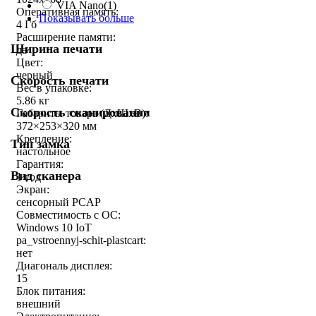
VIA Nano
(1)
Оперативная память:
Показывать больше
4 Гб
Расширение памяти:
Ширина печати
да
Цвет:
черный
Скорость печати
Вес в упаковке:
5.86 кг
Скорость сканирования
Габариты товара (ДxШxВ):
372×253×320 мм
Крепление:
Тип замка
настольное
Гарантия:
Вид сканера
1 год
Экран:
сенсорный PCAP
Совместимость с ОС:
Windows 10 IoT
pa_vstroennyj-schit-plastcart:
нет
Диагональ дисплея:
15
Блок питания:
внешний