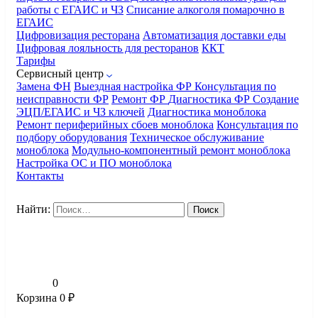
работы с ЕГАИС и ЧЗ
Списание алкоголя помарочно в
ЕГАИС
Цифровизация ресторана
Автоматизация доставки еды
Цифровая лояльность для ресторанов
ККТ
Тарифы
Сервисный центр
Замена ФН
Выездная настройка ФР
Консультация по
неисправности ФР
Ремонт ФР
Диагностика ФР
Создание
ЭЦП/ЕГАИС и ЧЗ ключей
Диагностика моноблока
Ремонт периферийных сбоев моноблока
Консультация по
подбору оборудования
Техническое обслуживание
моноблока
Модульно-компонентный ремонт моноблока
Настройка ОС и ПО моноблока
Контакты
Найти:
0
Корзина
0
₽