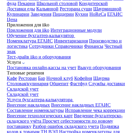
фуда
Пекарни
Школьной столовой
Кондитерской
Доставки еды
Кальянной
Ресторана суши
Шаурмишной
Кулинарии
Заведения
Пиццерии
Кухни
HoReCa
ЕГАИС
Цена
Приложения для iiko
Приложения для iiko
Интеграционные модули
Обучение бухгалтер-калькулятор
Номенклатура
ЕГАИС
Инвентаризация
Производство и
логистика
Сотрудники
Справочники
Финансы
Честный
знак
Тест-драйв iiko и оборудования
Услуги
Постановка онлайн-кассы на учет
Выкуп оборудования
Типовые решения
Кафе
Ресторан
Бар
Ночной клуб
Кофейня
Шаурма
Столовая/кулинария
Общепит
Фастфуд
Службы доставки
Складской учет
Складской учет
Услуги бухгалтера-калькулятора
Внесение накладных
Внесение накладных ЕГАИС
Составление номенклатуры
Исправление чека коррекции
Внесение технологических карт
Введение бухгалтерско-
складского учёта
Просчет себестоимости по новому
поставщику
Разбор ошибок складского учета
Подвязка
кодов к товарам ТН ВЭД
Настройка номенклатуры для