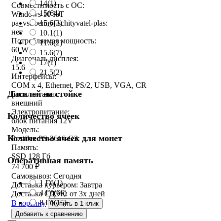
14
(1)
Совместимость с ОС:
15
(64)
Windows 10 IoT
15,6
(3)
pa_vstroennyj-schityvatel-plas:
нет
10.1
(1)
Потребляемая мощность:
11.6
(2)
60 W
15.6
(7)
Диагональ дисплея:
17
(1)
15.6
21.5
(2)
Интерфейсы:
COM x 4, Ethernet, PS/2, USB, VGA, CR
Дисплей на стойке
Блок питания:
внешний
Электропитание:
Количество ячеек
блок питания 12V
Модель:
Количество ячеек для монет
Posiflex PS-3616-G2
Память:
SSD 128 Гб
Оперативная память
74 700
₽
Самовывоз:
Сегодня
1 Гб
(1)
Доставка курьером:
Завтра
4 Гб
(66)
Доставка СДЭК:
от 3х дней
8 Гб
(15)
В корзину
Купить в 1 клик
Добавить к сравнению