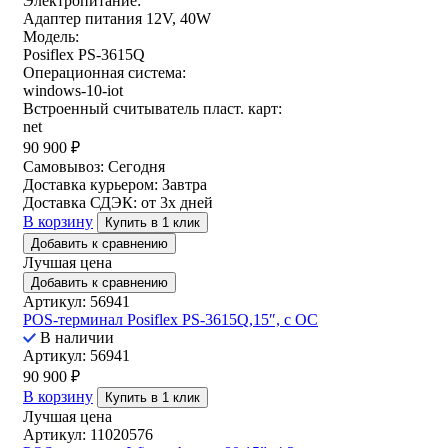
Электропитание:
Адаптер питания 12V, 40W
Модель:
Posiflex PS-3615Q
Операционная система:
windows-10-iot
Встроенный считыватель пласт. карт:
net
90 900
₽
Самовывоз:
Сегодня
Доставка курьером:
Завтра
Доставка СДЭК:
от 3х дней
В корзину
Купить в 1 клик
Добавить к сравнению
Лучшая цена
Добавить к сравнению
Артикул: 56941
POS-терминал Posiflex PS-3615Q,15″, с ОС
В наличии
Артикул: 56941
90 900
₽
В корзину
Купить в 1 клик
Лучшая цена
Артикул: 11020576