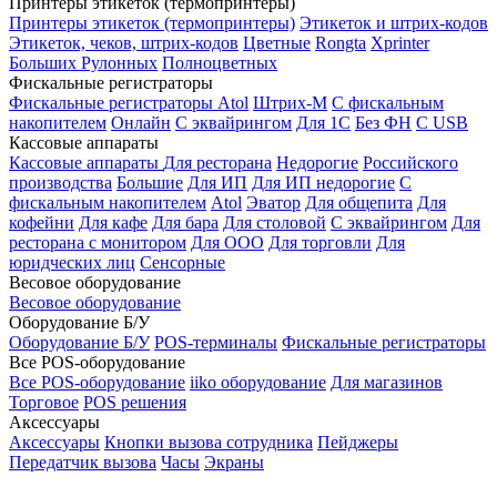
Принтеры этикеток (термопринтеры)
Принтеры этикеток (термопринтеры)
Этикеток и штрих-кодов
Этикеток, чеков, штрих-кодов
Цветные
Rongta
Xprinter
Больших
Рулонных
Полноцветных
Фискальные регистраторы
Фискальные регистраторы
Atol
Штрих-М
С фискальным
накопителем
Онлайн
С эквайрингом
Для 1С
Без ФН
С USB
Кассовые аппараты
Кассовые аппараты
Для ресторана
Недорогие
Российского
производства
Большие
Для ИП
Для ИП недорогие
С
фискальным накопителем
Atol
Эватор
Для общепита
Для
кофейни
Для кафе
Для бара
Для столовой
С эквайрингом
Для
ресторана с монитором
Для ООО
Для торговли
Для
юридческих лиц
Сенсорные
Весовое оборудование
Весовое оборудование
Оборудование Б/У
Оборудование Б/У
POS-терминалы
Фискальные регистраторы
Все POS-оборудование
Все POS-оборудование
iiko оборудование
Для магазинов
Торговое
POS решения
Аксессуары
Аксессуары
Кнопки вызова сотрудника
Пейджеры
Передатчик вызова
Часы
Экраны