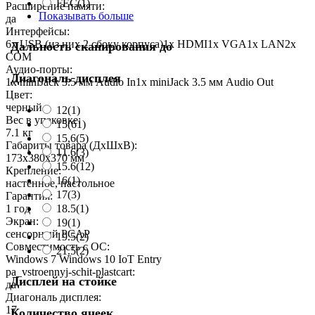
FEC
(1)
Расширение памяти:
Показывать больше
да
Интерфейсы:
6x USB (из них 2 сбоку корпуса)1x HDMI1x VGA1x LAN2x
Дальность сканирования до
COM
Аудио-порты:
Диагональ дисплея
1x miniJack 3.5 мм Audio In1x miniJack 3.5 мм Audio Out
Цвет:
черный
12
(1)
Вес в упаковке:
15
(61)
7.1 кг
15,6
(5)
Габариты товара (ДxШxВ):
11.6
(3)
173x380x370 мм
15.6
(12)
Крепление:
16
(1)
настенное, настольное
17
(3)
Гарантия:
18.5
(1)
1 год
Экран:
19
(1)
сенсорный PCAP
19.5
(2)
Совместимость с ОС:
21.5
(2)
Windows 7 Windows 10 IoT Entry
pa_vstroennyj-schit-plastcart:
Дисплей на стойке
да
Диагональ дисплея:
17
Количество ячеек