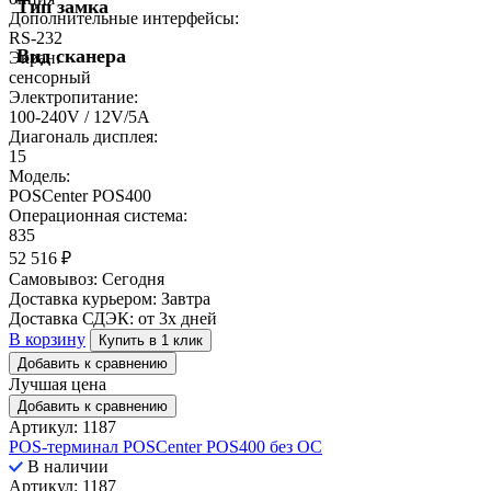
Тип замка
Дополнительные интерфейсы:
RS-232
Вид сканера
Экран:
сенсорный
Электропитание:
100-240V / 12V/5A
Диагональ дисплея:
15
Модель:
POSCenter POS400
Операционная система:
835
52 516
₽
Самовывоз:
Сегодня
Доставка курьером:
Завтра
Доставка СДЭК:
от 3х дней
В корзину
Купить в 1 клик
Добавить к сравнению
Лучшая цена
Добавить к сравнению
Артикул: 1187
POS-терминал POSCenter POS400 без ОС
В наличии
Артикул: 1187