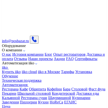
info@posbazar.ru
Оборудование
О компании
О нас
История компании
Блог
Опыт рестораторов
Доставка и
оплата
Отзывы
Наши проекты
Акции
FAQ
Сертификаты
Автоматизация iiko
iiko
Купить iiko
iiko cloud
iiko в Москве
Тарифы
Установка
Обучение
Техническая поддержка
Автоматизация
Ресторана
Кафе
Общепита
Кофейни
Бара
Столовой
Фаст фуда
Пекарни
Школьной столовой
Кондитерской
Доставки еды
Кальянной
Ресторана суши
Шаурмишной
Кулинарии
Заведения
Пиццерии
Кухни
HoReCa
ЕГАИС
Цена