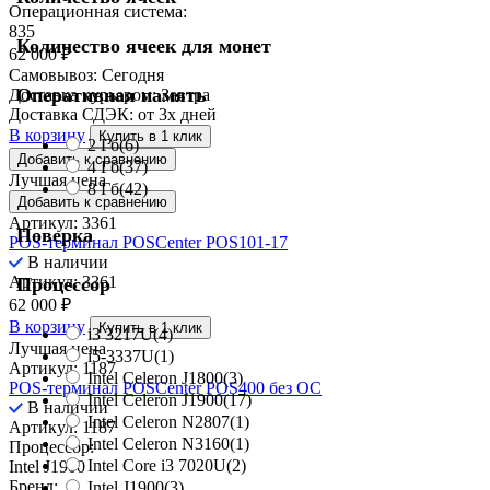
Операционная система:
835
Количество ячеек для монет
62 000
₽
Самовывоз:
Сегодня
Оперативная память
Доставка курьером:
Завтра
Доставка СДЭК:
от 3х дней
В корзину
Купить в 1 клик
2 Гб
(6)
Добавить к сравнению
4 Гб
(37)
Лучшая цена
8 Гб
(42)
Добавить к сравнению
Артикул: 3361
Поверка
POS-терминал POSCenter POS101-17
В наличии
Артикул: 3361
Процессор
62 000
₽
В корзину
Купить в 1 клик
i3 3217U
(4)
Лучшая цена
i5-3337U
(1)
Артикул: 1187
Intel Celeron J1800
(3)
POS-терминал POSCenter POS400 без ОС
Intel Celeron J1900
(17)
В наличии
Intel Celeron N2807
(1)
Артикул: 1187
Intel Celeron N3160
(1)
Процессор:
Intel Core i3 7020U
(2)
Intel J1900
Бренд:
Intel J1900
(3)