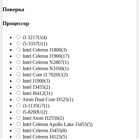
Поверка
Процессор
i3 3217U
(4)
i5-3337U
(1)
Intel Celeron J1800
(3)
Intel Celeron J1900
(17)
Intel Celeron N2807
(1)
Intel Celeron N3160
(1)
Intel Core i3 7020U
(2)
Intel J1900
(3)
Intel J3455
(2)
Intel J6412
(31)
Atom Dual Core D525
(1)
i3-1135G7
(1)
i5-8260U
(2)
Intel Atom D2550
(2)
Intel Celeron Apollo Lake J3455
(5)
Intel Celeron J3455
(8)
Intel Celeron J4125
(5)