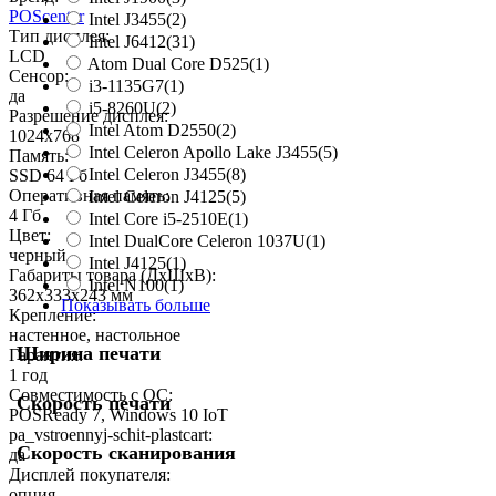
POScenter
Intel J3455
(2)
Тип дисплея:
Intel J6412
(31)
LCD
Atom Dual Core D525
(1)
Сенсор:
i3-1135G7
(1)
да
i5-8260U
(2)
Разрешение дисплея:
Intel Atom D2550
(2)
1024x768
Intel Celeron Apollo Lake J3455
(5)
Память:
Intel Celeron J3455
(8)
SSD 64 Гб
Оперативная память:
Intel Celeron J4125
(5)
4 Гб
Intel Core i5-2510E
(1)
Цвет:
Intel DualCore Celeron 1037U
(1)
черный
Intel J4125
(1)
Габариты товара (ДxШxВ):
Intel N100
(1)
362x333x243 мм
Показывать больше
Крепление:
настенное, настольное
Ширина печати
Гарантия:
1 год
Совместимость с ОС:
Скорость печати
POSReady 7, Windows 10 IoT
pa_vstroennyj-schit-plastcart:
Скорость сканирования
да
Дисплей покупателя:
опция