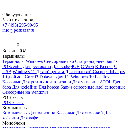
Оборудование
Заказать звонок
+7 (495) 295-90-95
info@posbazar.ru
0
Корзина
0
₽
Терминалы
Терминалы
Windows
Сенсорные
iiko
Стационарные
Sam4s
POScenter
Для ресторана
Для кафе
4GB
С WiFi
R-Keeper
С
USB
Windows 11
Для общепита
Для столовой
Смарт
Globalpos
10 дюймов
Core i3
Datavan
Для 1С
Windows 10
Posiflex
Кассовые
Для розничной торговли
Для магазина
ATOL
Для
бара
Для кофейни
Для horeca
Sam4s сенсорные
Atol сенсорные
Сенсорные на Windows
POS-кассы
POS-кассы
Компьютеры
Компьютеры
Для магазина
Кассовые
Для столовой
Для
кофейни
Для кафе
Моноблоки