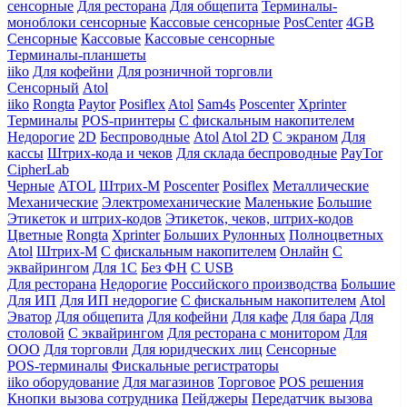
сенсорные
Для ресторана
Для общепита
Терминалы-
моноблоки сенсорные
Кассовые сенсорные
PosCenter
4GB
Сенсорные
Кассовые
Кассовые сенсорные
Терминалы-планшеты
iiko
Для кофейни
Для розничной торговли
Сенсорный
Atol
iiko
Rongta
Paytor
Posiflex
Atol
Sam4s
Poscenter
Xprinter
Терминалы
POS-принтеры
С фискальным накопителем
Недорогие
2D
Беспроводные
Atol
Atol 2D
С экраном
Для
кассы
Штрих-кода и чеков
Для склада беспроводные
PayTor
CipherLab
Черные
ATOL
Штрих-М
Poscenter
Posiflex
Металлические
Механические
Электромеханические
Маленькие
Большие
Этикеток и штрих-кодов
Этикеток, чеков, штрих-кодов
Цветные
Rongta
Xprinter
Больших
Рулонных
Полноцветных
Atol
Штрих-М
С фискальным накопителем
Онлайн
С
эквайрингом
Для 1С
Без ФН
С USB
Для ресторана
Недорогие
Российского производства
Большие
Для ИП
Для ИП недорогие
С фискальным накопителем
Atol
Эватор
Для общепита
Для кофейни
Для кафе
Для бара
Для
столовой
С эквайрингом
Для ресторана с монитором
Для
ООО
Для торговли
Для юридческих лиц
Сенсорные
POS-терминалы
Фискальные регистраторы
iiko оборудование
Для магазинов
Торговое
POS решения
Кнопки вызова сотрудника
Пейджеры
Передатчик вызова