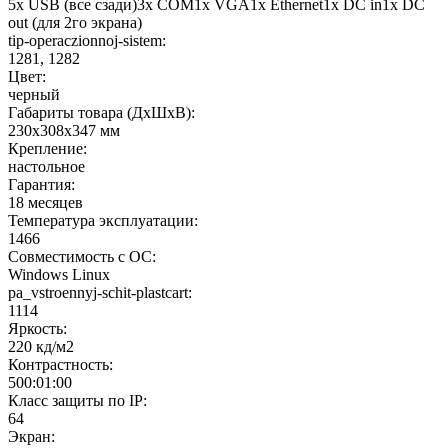
5x USB (все сзади)3x COM1x VGA1x Ethernet1x DC in1x DC
out (для 2го экрана)
tip-operaczionnoj-sistem:
1281, 1282
Цвет:
черный
Габариты товара (ДxШxВ):
230x308x347 мм
Крепление:
настольное
Гарантия:
18 месяцев
Температура эксплуатации:
1466
Совместимость с ОС:
Windows Linux
pa_vstroennyj-schit-plastcart:
1114
Яркость:
220 кд/м2
Контрастность:
500:01:00
Класс защиты по IP:
64
Экран: