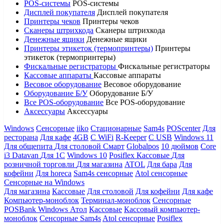
POS-системы
POS-системы
Дисплей покупателя
Дисплей покупателя
Принтеры чеков
Принтеры чеков
Сканеры штрихкода
Сканеры штрихкода
Денежные ящики
Денежные ящики
Принтеры этикеток (термопринтеры)
Принтеры
этикеток (термопринтеры)
Фискальные регистраторы
Фискальные регистраторы
Кассовые аппараты
Кассовые аппараты
Весовое оборудование
Весовое оборудование
Оборудование Б/У
Оборудование Б/У
Все POS-оборудование
Все POS-оборудование
Аксессуары
Аксессуары
Windows
Сенсорные
iiko
Стационарные
Sam4s
POScenter
Для
ресторана
Для кафе
4GB
С WiFi
R-Keeper
С USB
Windows 11
Для общепита
Для столовой
Смарт
Globalpos
10 дюймов
Core
i3
Datavan
Для 1С
Windows 10
Posiflex
Кассовые
Для
розничной торговли
Для магазина
ATOL
Для бара
Для
кофейни
Для horeca
Sam4s сенсорные
Atol сенсорные
Сенсорные на Windows
Для магазина
Кассовые
Для столовой
Для кофейни
Для кафе
Компьютер-моноблок
Терминал-моноблок
Сенсорные
POSBank
Windows
Атол
Кассовые
Кассовый компьютер-
моноблок
Сенсорные Sam4s
Atol сенсорные
Posiflex