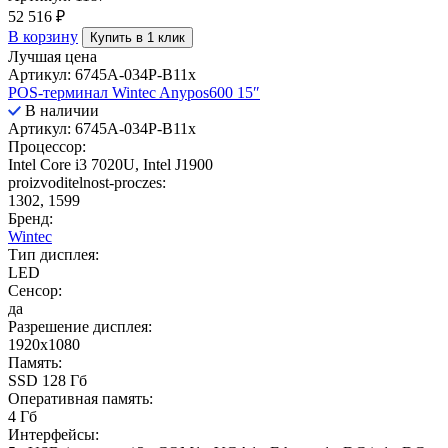
52 516
₽
В корзину
Купить в 1 клик
Лучшая цена
Артикул: 6745A-034P-B11x
POS-терминал Wintec Anypos600 15″
В наличии
Артикул: 6745A-034P-B11x
Процессор:
Intel Core i3 7020U, Intel J1900
proizvoditelnost-proczes:
1302, 1599
Бренд:
Wintec
Тип дисплея:
LED
Сенсор:
да
Разрешение дисплея:
1920x1080
Память:
SSD 128 Гб
Оперативная память:
4 Гб
Интерфейсы: