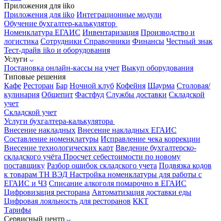
Приложения для iiko
Приложения для iiko
Интеграционные модули
Обучение бухгалтер-калькулятор
Номенклатура
ЕГАИС
Инвентаризация
Производство и
логистика
Сотрудники
Справочники
Финансы
Честный знак
Тест-драйв iiko и оборудования
Услуги
Постановка онлайн-кассы на учет
Выкуп оборудования
Типовые решения
Кафе
Ресторан
Бар
Ночной клуб
Кофейня
Шаурма
Столовая/
кулинария
Общепит
Фастфуд
Службы доставки
Складской
учет
Складской учет
Услуги бухгалтера-калькулятора
Внесение накладных
Внесение накладных ЕГАИС
Составление номенклатуры
Исправление чека коррекции
Внесение технологических карт
Введение бухгалтерско-
складского учёта
Просчет себестоимости по новому
поставщику
Разбор ошибок складского учета
Подвязка кодов
к товарам ТН ВЭД
Настройка номенклатуры для работы с
ЕГАИС и ЧЗ
Списание алкоголя помарочно в ЕГАИС
Цифровизация ресторана
Автоматизация доставки еды
Цифровая лояльность для ресторанов
ККТ
Тарифы
Сервисный центр