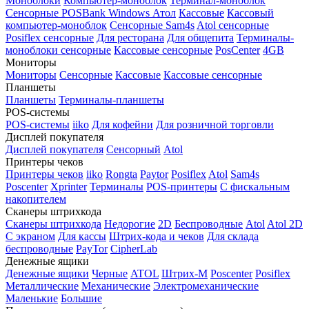
Моноблоки
Компьютер-моноблок
Терминал-моноблок
Сенсорные
POSBank
Windows
Атол
Кассовые
Кассовый
компьютер-моноблок
Сенсорные Sam4s
Atol сенсорные
Posiflex сенсорные
Для ресторана
Для общепита
Терминалы-
моноблоки сенсорные
Кассовые сенсорные
PosCenter
4GB
Мониторы
Мониторы
Сенсорные
Кассовые
Кассовые сенсорные
Планшеты
Планшеты
Терминалы-планшеты
POS-системы
POS-системы
iiko
Для кофейни
Для розничной торговли
Дисплей покупателя
Дисплей покупателя
Сенсорный
Atol
Принтеры чеков
Принтеры чеков
iiko
Rongta
Paytor
Posiflex
Atol
Sam4s
Poscenter
Xprinter
Терминалы
POS-принтеры
С фискальным
накопителем
Сканеры штрихкода
Сканеры штрихкода
Недорогие
2D
Беспроводные
Atol
Atol 2D
С экраном
Для кассы
Штрих-кода и чеков
Для склада
беспроводные
PayTor
CipherLab
Денежные ящики
Денежные ящики
Черные
ATOL
Штрих-М
Poscenter
Posiflex
Металлические
Механические
Электромеханические
Маленькие
Большие