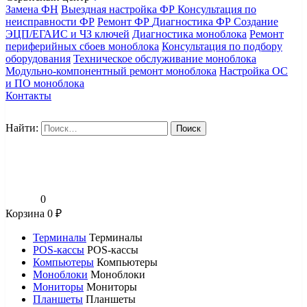
Замена ФН
Выездная настройка ФР
Консультация по
неисправности ФР
Ремонт ФР
Диагностика ФР
Создание
ЭЦП/ЕГАИС и ЧЗ ключей
Диагностика моноблока
Ремонт
периферийных сбоев моноблока
Консультация по подбору
оборудования
Техническое обслуживание моноблока
Модульно-компонентный ремонт моноблока
Настройка ОС
и ПО моноблока
Контакты
Найти:
0
Корзина
0
₽
Терминалы
Терминалы
POS-кассы
POS-кассы
Компьютеры
Компьютеры
Моноблоки
Моноблоки
Мониторы
Мониторы
Планшеты
Планшеты