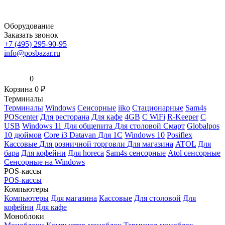
Оборудование
Заказать звонок
+7 (495) 295-90-95
info@posbazar.ru
0
Корзина
0
₽
Терминалы
Терминалы
Windows
Сенсорные
iiko
Стационарные
Sam4s
POScenter
Для ресторана
Для кафе
4GB
С WiFi
R-Keeper
С
USB
Windows 11
Для общепита
Для столовой
Смарт
Globalpos
10 дюймов
Core i3
Datavan
Для 1С
Windows 10
Posiflex
Кассовые
Для розничной торговли
Для магазина
ATOL
Для
бара
Для кофейни
Для horeca
Sam4s сенсорные
Atol сенсорные
Сенсорные на Windows
POS-кассы
POS-кассы
Компьютеры
Компьютеры
Для магазина
Кассовые
Для столовой
Для
кофейни
Для кафе
Моноблоки