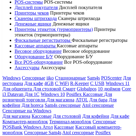
POS-системы
POS-системы
Дисплей покупателя
Дисплей покупателя
Принтеры чеков
Принтеры чеков
Сканеры штрихкода
Сканеры штрихкода
Денежные ящики
Денежные ящики
Принтеры этикеток (термопринтеры)
Принтеры
этикеток (термопринтеры)
Фискальные регистраторы
Фискальные регистраторы
Кассовые аппараты
Кассовые аппараты
Весовое оборудование
Весовое оборудование
Оборудование Б/У
Оборудование Б/У
Все POS-оборудование
Все POS-оборудование
Аксессуары
Аксессуары
Windows
Сенсорные
iiko
Стационарные
Sam4s
POScenter
Для
ресторана
Для кафе
4GB
С WiFi
R-Keeper
С USB
Windows 11
Для общепита
Для столовой
Смарт
Globalpos
10 дюймов
Core
i3
Datavan
Для 1С
Windows 10
Posiflex
Кассовые
Для
розничной торговли
Для магазина
ATOL
Для бара
Для
кофейни
Для horeca
Sam4s сенсорные
Atol сенсорные
Сенсорные на Windows
Для магазина
Кассовые
Для столовой
Для кофейни
Для кафе
Компьютер-моноблок
Терминал-моноблок
Сенсорные
POSBank
Windows
Атол
Кассовые
Кассовый компьютер-
моноблок
Сенсорные Sam4s
Atol сенсорные
Posiflex