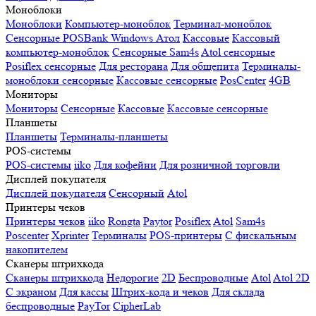
Моноблоки
Моноблоки
Компьютер-моноблок
Терминал-моноблок
Сенсорные
POSBank
Windows
Атол
Кассовые
Кассовый
компьютер-моноблок
Сенсорные Sam4s
Atol сенсорные
Posiflex сенсорные
Для ресторана
Для общепита
Терминалы-
моноблоки сенсорные
Кассовые сенсорные
PosCenter
4GB
Мониторы
Мониторы
Сенсорные
Кассовые
Кассовые сенсорные
Планшеты
Планшеты
Терминалы-планшеты
POS-системы
POS-системы
iiko
Для кофейни
Для розничной торговли
Дисплей покупателя
Дисплей покупателя
Сенсорный
Atol
Принтеры чеков
Принтеры чеков
iiko
Rongta
Paytor
Posiflex
Atol
Sam4s
Poscenter
Xprinter
Терминалы
POS-принтеры
С фискальным
накопителем
Сканеры штрихкода
Сканеры штрихкода
Недорогие
2D
Беспроводные
Atol
Atol 2D
С экраном
Для кассы
Штрих-кода и чеков
Для склада
беспроводные
PayTor
CipherLab