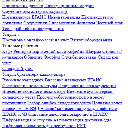
Приложения для iiko
Интеграционные модули
Обучение бухгалтер-калькулятор
Номенклатура
ЕГАИС
Инвентаризация
Производство и
логистика
Сотрудники
Справочники
Финансы
Честный знак
Тест-драйв iiko и оборудования
Услуги
Постановка онлайн-кассы на учет
Выкуп оборудования
Типовые решения
Кафе
Ресторан
Бар
Ночной клуб
Кофейня
Шаурма
Столовая/
кулинария
Общепит
Фастфуд
Службы доставки
Складской
учет
Складской учет
Услуги бухгалтера-калькулятора
Внесение накладных
Внесение накладных ЕГАИС
Составление номенклатуры
Исправление чека коррекции
Внесение технологических карт
Введение бухгалтерско-
складского учёта
Просчет себестоимости по новому
поставщику
Разбор ошибок складского учета
Подвязка кодов
к товарам ТН ВЭД
Настройка номенклатуры для работы с
ЕГАИС и ЧЗ
Списание алкоголя помарочно в ЕГАИС
Цифровизация ресторана
Автоматизация доставки еды
Цифровая лояльность для ресторанов
ККТ