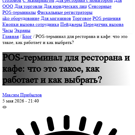
столовой
С эквайрингом
Для ресторана с монитором
Для
ООО
Для торговли
Для юридческих лиц
Сенсорные
POS-терминалы
Фискальные регистраторы
iiko оборудование
Для магазинов
Торговое
POS решения
Кнопки вызова сотрудника
Пейджеры
Передатчик вызова
Часы
Экраны
Главная
/
Блог
/
POS-терминал для ресторана и кафе: что это
такое, как работает и как выбрать?
POS-терминал для ресторана и
кафе: что это такое, как
работает и как выбрать?
Максим Прибылов
5 мая 2026 - 21:40