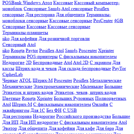
POSBank
Windows
Атол
Кассовые
Кассовый компьютер-
моноблок
Сенсорные Sam4s
Atol сенсорные
Posiflex
сенсорные
Для ресторана
Для общепита
Терминалы-
моноблоки сенсорные
Кассовые сенсорные
PosCenter
4GB
Сенсорные
Кассовые
Кассовые сенсорные
Терминалы-планшеты
iiko
Для кофейни
Для розничной торговли
Сенсорный
Atol
iiko
Rongta
Paytor
Posiflex
Atol
Sam4s
Poscenter
Xprinter
Терминалы
POS-принтеры
С фискальным накопителем
Недорогие
2D
Беспроводные
Atol
Atol 2D
С экраном
Для
кассы
Штрих-кода и чеков
Для склада беспроводные
PayTor
CipherLab
Черные
ATOL
Штрих-М
Poscenter
Posiflex
Металлические
Механические
Электромеханические
Маленькие
Большие
Этикеток и штрих-кодов
Этикеток, чеков, штрих-кодов
Цветные
Rongta
Xprinter
Больших
Рулонных
Полноцветных
Atol
Штрих-М
С фискальным накопителем
Онлайн
С
эквайрингом
Для 1С
Без ФН
С USB
Для ресторана
Недорогие
Российского производства
Большие
Для ИП
Для ИП недорогие
С фискальным накопителем
Atol
Эватор
Для общепита
Для кофейни
Для кафе
Для бара
Для