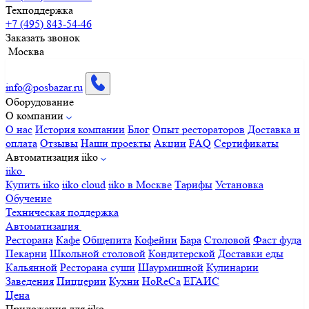
Техподдержка
+7 (495) 843-54-46
Заказать звонок
Москва
info@posbazar.ru
Оборудование
О компании
О нас
История компании
Блог
Опыт рестораторов
Доставка и
оплата
Отзывы
Наши проекты
Акции
FAQ
Сертификаты
Автоматизация iiko
iiko
Купить iiko
iiko cloud
iiko в Москве
Тарифы
Установка
Обучение
Техническая поддержка
Автоматизация
Ресторана
Кафе
Общепита
Кофейни
Бара
Столовой
Фаст фуда
Пекарни
Школьной столовой
Кондитерской
Доставки еды
Кальянной
Ресторана суши
Шаурмишной
Кулинарии
Заведения
Пиццерии
Кухни
HoReCa
ЕГАИС
Цена
Приложения для iiko