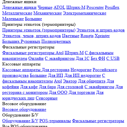
Денежные ящики
Денежные ящики
Черные
ATOL
Штрих-М
Poscenter
Posiflex
Металлические
Механические
Электромеханические
Маленькие
Большие
Принтеры этикеток (термопринтеры)
Принтеры этикеток (термопринтеры)
Этикеток и штрих-кодов
Этикеток, чеков, штрих-кодов
Цветные
Rongta
Xprinter
Больших
Рулонных
Полноцветных
Фискальные регистраторы
Фискальные регистраторы
Atol
Штрих-М
С фискальным
накопителем
Онлайн
С эквайрингом
Для 1С
Без ФН
С USB
Кассовые аппараты
Кассовые аппараты
Для ресторана
Недорогие
Российского
производства
Большие
Для ИП
Для ИП недорогие
С
фискальным накопителем
Atol
Эватор
Для общепита
Для
кофейни
Для кафе
Для бара
Для столовой
С эквайрингом
Для
ресторана с монитором
Для ООО
Для торговли
Для
юридческих лиц
Сенсорные
Весовое оборудование
Весовое оборудование
Оборудование Б/У
Оборудование Б/У
POS-терминалы
Фискальные регистраторы
Все POS-оборудование