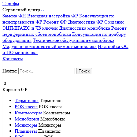
Тарифы
Сервисный центр
Замена ФН
Выездная настройка ФР
Консультация по
неисправности ФР
Ремонт ФР
Диагностика ФР
Создание
ЭЦП/ЕГАИС и ЧЗ ключей
Диагностика моноблока
Ремонт
периферийных сбоев моноблока
Консультация по подбору
оборудования
Техническое обслуживание моноблока
Модульно-компонентный ремонт моноблока
Настройка ОС
и ПО моноблока
Контакты
Найти:
0
Корзина
0
₽
Терминалы
Терминалы
POS-кассы
POS-кассы
Компьютеры
Компьютеры
Моноблоки
Моноблоки
Мониторы
Мониторы
Планшеты
Планшеты