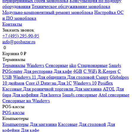
периферийных сбоев моноблока
Консультация по подбору
оборудования
Техническое обслуживание моноблока
Модульно-компонентный ремонт моноблока
Настройка ОС
и ПО моноблока
Контакты
Заказать звонок
+7 (495) 295-90-95
info@posbazar.ru
0
Корзина
0
₽
Терминалы
Терминалы
Windows
Сенсорные
iiko
Стационарные
Sam4s
POScenter
Для ресторана
Для кафе
4GB
С WiFi
R-Keeper
С
USB
Windows 11
Для общепита
Для столовой
Смарт
Globalpos
10 дюймов
Core i3
Datavan
Для 1С
Windows 10
Posiflex
Кассовые
Для розничной торговли
Для магазина
ATOL
Для
бара
Для кофейни
Для horeca
Sam4s сенсорные
Atol сенсорные
Сенсорные на Windows
POS-кассы
POS-кассы
Компьютеры
Компьютеры
Для магазина
Кассовые
Для столовой
Для
кофейни
Для кафе