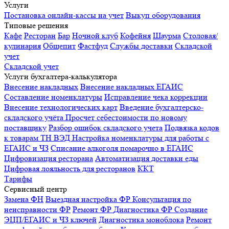
Услуги
Постановка онлайн-кассы на учет
Выкуп оборудования
Типовые решения
Кафе
Ресторан
Бар
Ночной клуб
Кофейня
Шаурма
Столовая/
кулинария
Общепит
Фастфуд
Службы доставки
Складской
учет
Складской учет
Услуги бухгалтера-калькулятора
Внесение накладных
Внесение накладных ЕГАИС
Составление номенклатуры
Исправление чека коррекции
Внесение технологических карт
Введение бухгалтерско-
складского учёта
Просчет себестоимости по новому
поставщику
Разбор ошибок складского учета
Подвязка кодов
к товарам ТН ВЭД
Настройка номенклатуры для работы с
ЕГАИС и ЧЗ
Списание алкоголя помарочно в ЕГАИС
Цифровизация ресторана
Автоматизация доставки еды
Цифровая лояльность для ресторанов
ККТ
Тарифы
Сервисный центр
Замена ФН
Выездная настройка ФР
Консультация по
неисправности ФР
Ремонт ФР
Диагностика ФР
Создание
ЭЦП/ЕГАИС и ЧЗ ключей
Диагностика моноблока
Ремонт