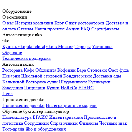
Оборудование
О компании
О нас
История компании
Блог
Опыт рестораторов
Доставка и
оплата
Отзывы
Наши проекты
Акции
FAQ
Сертификаты
Автоматизация iiko
iiko
Купить iiko
iiko cloud
iiko в Москве
Тарифы
Установка
Обучение
Техническая поддержка
Автоматизация
Ресторана
Кафе
Общепита
Кофейни
Бара
Столовой
Фаст фуда
Пекарни
Школьной столовой
Кондитерской
Доставки еды
Кальянной
Ресторана суши
Шаурмишной
Кулинарии
Заведения
Пиццерии
Кухни
HoReCa
ЕГАИС
Цена
Приложения для iiko
Приложения для iiko
Интеграционные модули
Обучение бухгалтер-калькулятор
Номенклатура
ЕГАИС
Инвентаризация
Производство и
логистика
Сотрудники
Справочники
Финансы
Честный знак
Тест-драйв iiko и оборудования