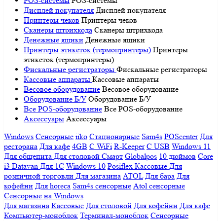
POS-системы
POS-системы
Дисплей покупателя
Дисплей покупателя
Принтеры чеков
Принтеры чеков
Сканеры штрихкода
Сканеры штрихкода
Денежные ящики
Денежные ящики
Принтеры этикеток (термопринтеры)
Принтеры
этикеток (термопринтеры)
Фискальные регистраторы
Фискальные регистраторы
Кассовые аппараты
Кассовые аппараты
Весовое оборудование
Весовое оборудование
Оборудование Б/У
Оборудование Б/У
Все POS-оборудование
Все POS-оборудование
Аксессуары
Аксессуары
Windows
Сенсорные
iiko
Стационарные
Sam4s
POScenter
Для
ресторана
Для кафе
4GB
С WiFi
R-Keeper
С USB
Windows 11
Для общепита
Для столовой
Смарт
Globalpos
10 дюймов
Core
i3
Datavan
Для 1С
Windows 10
Posiflex
Кассовые
Для
розничной торговли
Для магазина
ATOL
Для бара
Для
кофейни
Для horeca
Sam4s сенсорные
Atol сенсорные
Сенсорные на Windows
Для магазина
Кассовые
Для столовой
Для кофейни
Для кафе
Компьютер-моноблок
Терминал-моноблок
Сенсорные