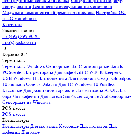
периферийных сбоев моноблока
Консультация по подбору
оборудования
Техническое обслуживание моноблока
Модульно-компонентный ремонт моноблока
Настройка ОС
и ПО моноблока
Контакты
Заказать звонок
+7 (495) 295-90-95
info@posbazar.ru
0
Корзина
0
₽
Терминалы
Терминалы
Windows
Сенсорные
iiko
Стационарные
Sam4s
POScenter
Для ресторана
Для кафе
4GB
С WiFi
R-Keeper
С
USB
Windows 11
Для общепита
Для столовой
Смарт
Globalpos
10 дюймов
Core i3
Datavan
Для 1С
Windows 10
Posiflex
Кассовые
Для розничной торговли
Для магазина
ATOL
Для
бара
Для кофейни
Для horeca
Sam4s сенсорные
Atol сенсорные
Сенсорные на Windows
POS-кассы
POS-кассы
Компьютеры
Компьютеры
Для магазина
Кассовые
Для столовой
Для
кофейни
Для кафе