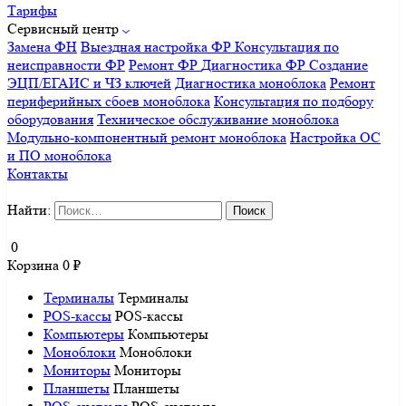
Тарифы
Сервисный центр
Замена ФН
Выездная настройка ФР
Консультация по
неисправности ФР
Ремонт ФР
Диагностика ФР
Создание
ЭЦП/ЕГАИС и ЧЗ ключей
Диагностика моноблока
Ремонт
периферийных сбоев моноблока
Консультация по подбору
оборудования
Техническое обслуживание моноблока
Модульно-компонентный ремонт моноблока
Настройка ОС
и ПО моноблока
Контакты
Найти:
0
Корзина
0
₽
Терминалы
Терминалы
POS-кассы
POS-кассы
Компьютеры
Компьютеры
Моноблоки
Моноблоки
Мониторы
Мониторы
Планшеты
Планшеты