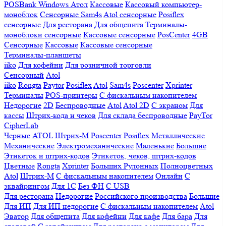
POSBank
Windows
Атол
Кассовые
Кассовый компьютер-
моноблок
Сенсорные Sam4s
Atol сенсорные
Posiflex
сенсорные
Для ресторана
Для общепита
Терминалы-
моноблоки сенсорные
Кассовые сенсорные
PosCenter
4GB
Сенсорные
Кассовые
Кассовые сенсорные
Терминалы-планшеты
iiko
Для кофейни
Для розничной торговли
Сенсорный
Atol
iiko
Rongta
Paytor
Posiflex
Atol
Sam4s
Poscenter
Xprinter
Терминалы
POS-принтеры
С фискальным накопителем
Недорогие
2D
Беспроводные
Atol
Atol 2D
С экраном
Для
кассы
Штрих-кода и чеков
Для склада беспроводные
PayTor
CipherLab
Черные
ATOL
Штрих-М
Poscenter
Posiflex
Металлические
Механические
Электромеханические
Маленькие
Большие
Этикеток и штрих-кодов
Этикеток, чеков, штрих-кодов
Цветные
Rongta
Xprinter
Больших
Рулонных
Полноцветных
Atol
Штрих-М
С фискальным накопителем
Онлайн
С
эквайрингом
Для 1С
Без ФН
С USB
Для ресторана
Недорогие
Российского производства
Большие
Для ИП
Для ИП недорогие
С фискальным накопителем
Atol
Эватор
Для общепита
Для кофейни
Для кафе
Для бара
Для