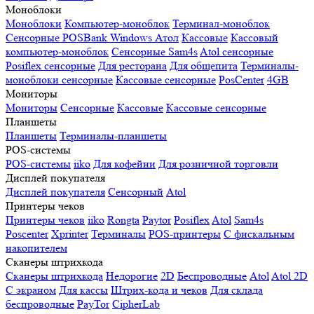
Моноблоки
Моноблоки
Компьютер-моноблок
Терминал-моноблок
Сенсорные
POSBank
Windows
Атол
Кассовые
Кассовый
компьютер-моноблок
Сенсорные Sam4s
Atol сенсорные
Posiflex сенсорные
Для ресторана
Для общепита
Терминалы-
моноблоки сенсорные
Кассовые сенсорные
PosCenter
4GB
Мониторы
Мониторы
Сенсорные
Кассовые
Кассовые сенсорные
Планшеты
Планшеты
Терминалы-планшеты
POS-системы
POS-системы
iiko
Для кофейни
Для розничной торговли
Дисплей покупателя
Дисплей покупателя
Сенсорный
Atol
Принтеры чеков
Принтеры чеков
iiko
Rongta
Paytor
Posiflex
Atol
Sam4s
Poscenter
Xprinter
Терминалы
POS-принтеры
С фискальным
накопителем
Сканеры штрихкода
Сканеры штрихкода
Недорогие
2D
Беспроводные
Atol
Atol 2D
С экраном
Для кассы
Штрих-кода и чеков
Для склада
беспроводные
PayTor
CipherLab