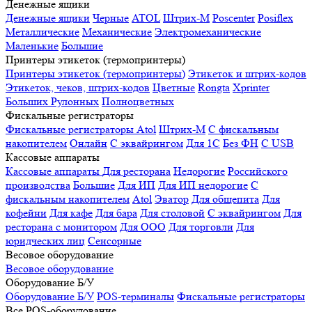
Денежные ящики
Денежные ящики
Черные
ATOL
Штрих-М
Poscenter
Posiflex
Металлические
Механические
Электромеханические
Маленькие
Большие
Принтеры этикеток (термопринтеры)
Принтеры этикеток (термопринтеры)
Этикеток и штрих-кодов
Этикеток, чеков, штрих-кодов
Цветные
Rongta
Xprinter
Больших
Рулонных
Полноцветных
Фискальные регистраторы
Фискальные регистраторы
Atol
Штрих-М
С фискальным
накопителем
Онлайн
С эквайрингом
Для 1С
Без ФН
С USB
Кассовые аппараты
Кассовые аппараты
Для ресторана
Недорогие
Российского
производства
Большие
Для ИП
Для ИП недорогие
С
фискальным накопителем
Atol
Эватор
Для общепита
Для
кофейни
Для кафе
Для бара
Для столовой
С эквайрингом
Для
ресторана с монитором
Для ООО
Для торговли
Для
юридческих лиц
Сенсорные
Весовое оборудование
Весовое оборудование
Оборудование Б/У
Оборудование Б/У
POS-терминалы
Фискальные регистраторы
Все POS-оборудование