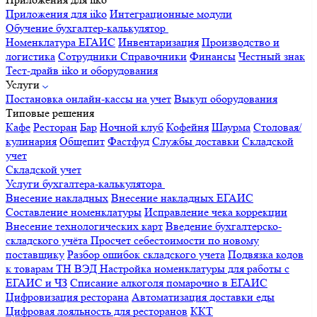
Приложения для iiko
Интеграционные модули
Обучение бухгалтер-калькулятор
Номенклатура
ЕГАИС
Инвентаризация
Производство и
логистика
Сотрудники
Справочники
Финансы
Честный знак
Тест-драйв iiko и оборудования
Услуги
Постановка онлайн-кассы на учет
Выкуп оборудования
Типовые решения
Кафе
Ресторан
Бар
Ночной клуб
Кофейня
Шаурма
Столовая/
кулинария
Общепит
Фастфуд
Службы доставки
Складской
учет
Складской учет
Услуги бухгалтера-калькулятора
Внесение накладных
Внесение накладных ЕГАИС
Составление номенклатуры
Исправление чека коррекции
Внесение технологических карт
Введение бухгалтерско-
складского учёта
Просчет себестоимости по новому
поставщику
Разбор ошибок складского учета
Подвязка кодов
к товарам ТН ВЭД
Настройка номенклатуры для работы с
ЕГАИС и ЧЗ
Списание алкоголя помарочно в ЕГАИС
Цифровизация ресторана
Автоматизация доставки еды
Цифровая лояльность для ресторанов
ККТ