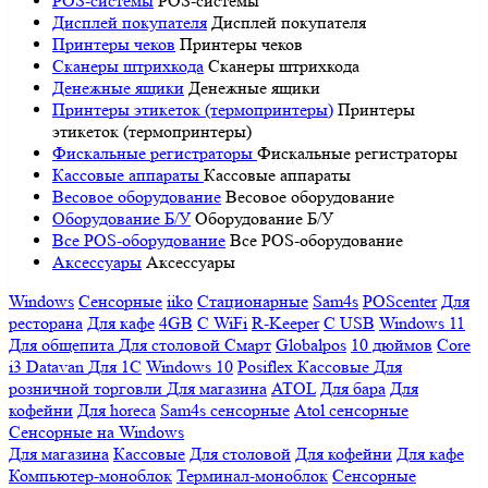
POS-системы
POS-системы
Дисплей покупателя
Дисплей покупателя
Принтеры чеков
Принтеры чеков
Сканеры штрихкода
Сканеры штрихкода
Денежные ящики
Денежные ящики
Принтеры этикеток (термопринтеры)
Принтеры
этикеток (термопринтеры)
Фискальные регистраторы
Фискальные регистраторы
Кассовые аппараты
Кассовые аппараты
Весовое оборудование
Весовое оборудование
Оборудование Б/У
Оборудование Б/У
Все POS-оборудование
Все POS-оборудование
Аксессуары
Аксессуары
Windows
Сенсорные
iiko
Стационарные
Sam4s
POScenter
Для
ресторана
Для кафе
4GB
С WiFi
R-Keeper
С USB
Windows 11
Для общепита
Для столовой
Смарт
Globalpos
10 дюймов
Core
i3
Datavan
Для 1С
Windows 10
Posiflex
Кассовые
Для
розничной торговли
Для магазина
ATOL
Для бара
Для
кофейни
Для horeca
Sam4s сенсорные
Atol сенсорные
Сенсорные на Windows
Для магазина
Кассовые
Для столовой
Для кофейни
Для кафе
Компьютер-моноблок
Терминал-моноблок
Сенсорные