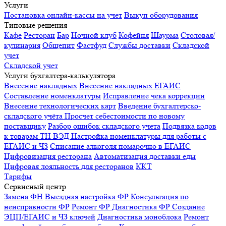
Услуги
Постановка онлайн-кассы на учет
Выкуп оборудования
Типовые решения
Кафе
Ресторан
Бар
Ночной клуб
Кофейня
Шаурма
Столовая/
кулинария
Общепит
Фастфуд
Службы доставки
Складской
учет
Складской учет
Услуги бухгалтера-калькулятора
Внесение накладных
Внесение накладных ЕГАИС
Составление номенклатуры
Исправление чека коррекции
Внесение технологических карт
Введение бухгалтерско-
складского учёта
Просчет себестоимости по новому
поставщику
Разбор ошибок складского учета
Подвязка кодов
к товарам ТН ВЭД
Настройка номенклатуры для работы с
ЕГАИС и ЧЗ
Списание алкоголя помарочно в ЕГАИС
Цифровизация ресторана
Автоматизация доставки еды
Цифровая лояльность для ресторанов
ККТ
Тарифы
Сервисный центр
Замена ФН
Выездная настройка ФР
Консультация по
неисправности ФР
Ремонт ФР
Диагностика ФР
Создание
ЭЦП/ЕГАИС и ЧЗ ключей
Диагностика моноблока
Ремонт