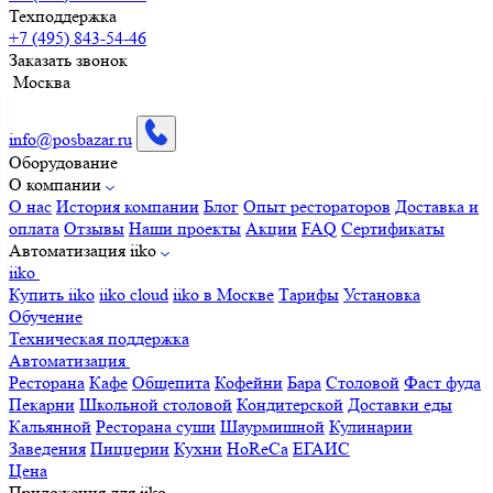
Техподдержка
+7 (495) 843-54-46
Заказать звонок
Москва
info@posbazar.ru
Оборудование
О компании
О нас
История компании
Блог
Опыт рестораторов
Доставка и
оплата
Отзывы
Наши проекты
Акции
FAQ
Сертификаты
Автоматизация iiko
iiko
Купить iiko
iiko cloud
iiko в Москве
Тарифы
Установка
Обучение
Техническая поддержка
Автоматизация
Ресторана
Кафе
Общепита
Кофейни
Бара
Столовой
Фаст фуда
Пекарни
Школьной столовой
Кондитерской
Доставки еды
Кальянной
Ресторана суши
Шаурмишной
Кулинарии
Заведения
Пиццерии
Кухни
HoReCa
ЕГАИС
Цена
Приложения для iiko