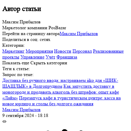
Автор статьи
Максим Прибылов
Маркетолог компании PosBazar
Перейти на страницу автора
Максим Прибылов
Поделиться в соц. сетях
Категории:
Маркетинг
Мероприятия
Новости
Персонал
Реализованные
проекты
Управление
Учёт
Франшиза
Показать еще
Скрыть категории
Теги к статье:
Запрос по теме:
Доставка без ручного ввода: настраиваем iiko для «ШИК-
ШАШЛЫК» в Долгопрудном
Как запустить доставку в
моногороде и продавать алкоголь без штрафов: опыт кафе
«Лайм»
Перезапуск кафе в туристическом центре: касса на
новое юрлицо и столы без долгого ожидания
Максим Прибылов
9 сентября 2024 - 18:18