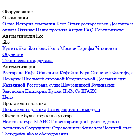
Оборудование
О компании
О нас
История компании
Блог
Опыт рестораторов
Доставка и
оплата
Отзывы
Наши проекты
Акции
FAQ
Сертификаты
Автоматизация iiko
iiko
Купить iiko
iiko cloud
iiko в Москве
Тарифы
Установка
Обучение
Техническая поддержка
Автоматизация
Ресторана
Кафе
Общепита
Кофейни
Бара
Столовой
Фаст фуда
Пекарни
Школьной столовой
Кондитерской
Доставки еды
Кальянной
Ресторана суши
Шаурмишной
Кулинарии
Заведения
Пиццерии
Кухни
HoReCa
ЕГАИС
Цена
Приложения для iiko
Приложения для iiko
Интеграционные модули
Обучение бухгалтер-калькулятор
Номенклатура
ЕГАИС
Инвентаризация
Производство и
логистика
Сотрудники
Справочники
Финансы
Честный знак
Тест-драйв iiko и оборудования