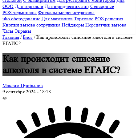
столовой
С эквайрингом
Для ресторана с монитором
Для
ООО
Для торговли
Для юридческих лиц
Сенсорные
POS-терминалы
Фискальные регистраторы
iiko оборудование
Для магазинов
Торговое
POS решения
Кнопки вызова сотрудника
Пейджеры
Передатчик вызова
Часы
Экраны
Главная
/
Блог
/
Как происходит списание алкоголя в системе
ЕГАИС?
Как происходит списание
алкоголя в системе ЕГАИС?
Максим Прибылов
9 сентября 2024 - 18:18