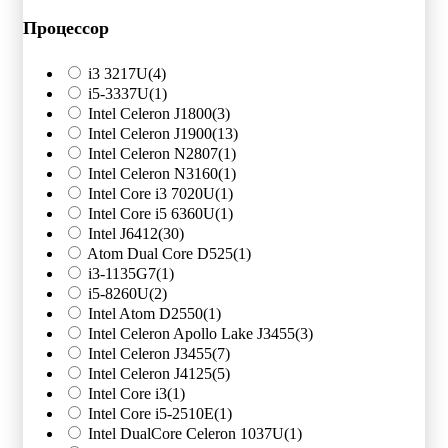
Процессор
i3 3217U
(4)
i5-3337U
(1)
Intel Celeron J1800
(3)
Intel Celeron J1900
(13)
Intel Celeron N2807
(1)
Intel Celeron N3160
(1)
Intel Core i3 7020U
(1)
Intel Core i5 6360U
(1)
Intel J6412
(30)
Atom Dual Core D525
(1)
i3-1135G7
(1)
i5-8260U
(2)
Intel Atom D2550
(1)
Intel Celeron Apollo Lake J3455
(3)
Intel Celeron J3455
(7)
Intel Celeron J4125
(5)
Intel Core i3
(1)
Intel Core i5-2510E
(1)
Intel DualCore Celeron 1037U
(1)