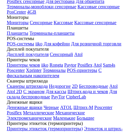
Posiflex сенсорные
Для ресторана
Для общепита
Терминалы-моноблоки сенсорные
Кассовые сенсорные
PosCenter
4GB
Мониторы
Мониторы
Сенсорные
Кассовые
Кассовые сенсорные
Планшеты
Планшеты
Терминалы-планшеты
POS-системы
POS-системы
iiko
Для кофейни
Для розничной торговли
Дисплей покупателя
Дисплей покупателя
Сенсорный
Atol
Принтеры чеков
Принтеры чеков
iiko
Rongta
Paytor
Posiflex
Atol
Sam4s
Poscenter
Xprinter
Терминалы
POS-принтеры
С
фискальным накопителем
Сканеры штрихкода
Сканеры штрихкода
Недорогие
2D
Беспроводные
Atol
Atol 2D
С экраном
Для кассы
Штрих-кода и чеков
Для
склада беспроводные
PayTor
CipherLab
Денежные ящики
Денежные ящики
Черные
ATOL
Штрих-М
Poscenter
Posiflex
Металлические
Механические
Электромеханические
Маленькие
Большие
Принтеры этикеток (термопринтеры)
Принтеры этикеток (термопринтеры)
Этикеток и штрих-