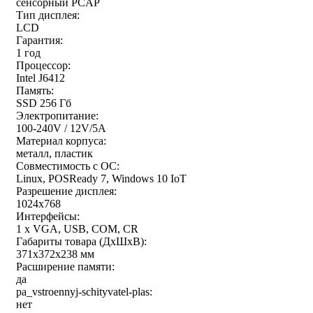
сенсорный PCAP
Тип дисплея:
LCD
Гарантия:
1 год
Процессор:
Intel J6412
Память:
SSD 256 Гб
Электропитание:
100-240V / 12V/5A
Материал корпуса:
металл, пластик
Совместимость с ОС:
Linux, POSReady 7, Windows 10 IoT
Разрешение дисплея:
1024x768
Интерфейсы:
1 x VGA, USB, COM, CR
Габариты товара (ДxШxВ):
371х372х238 мм
Расширение памяти:
да
pa_vstroennyj-schityvatel-plas:
нет