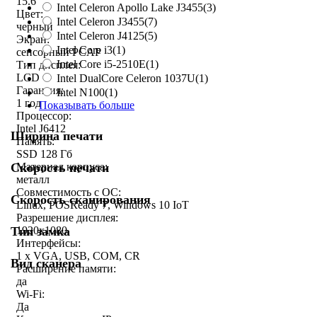
15.6
Intel Celeron Apollo Lake J3455
(3)
Цвет:
Intel Celeron J3455
(7)
черный
Intel Celeron J4125
(5)
Экран:
Intel Core i3
(1)
сенсорный PCAP
Intel Core i5-2510E
(1)
Тип дисплея:
LCD
Intel DualCore Celeron 1037U
(1)
Гарантия:
Intel N100
(1)
1 год
Показывать больше
Процессор:
Intel J6412
Ширина печати
Память:
SSD 128 Гб
Скорость печати
Материал корпуса:
металл
Совместимость с ОС:
Скорость сканирования
Linux, POSReady 7, Windows 10 IoT
Разрешение дисплея:
Тип замка
1920x1080
Интерфейсы:
1 x VGA, USB, COM, CR
Вид сканера
Расширение памяти:
да
Wi-Fi:
Да