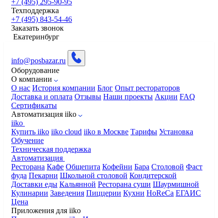
+7 (495) 295-90-95
Техподдержка
+7 (495) 843-54-46
Заказать звонок
Екатеринбург
info@posbazar.ru
Оборудование
О компании
О нас
История компании
Блог
Опыт рестораторов
Доставка и оплата
Отзывы
Наши проекты
Акции
FAQ
Сертификаты
Автоматизация iiko
iiko
Купить iiko
iiko cloud
iiko в Москве
Тарифы
Установка
Обучение
Техническая поддержка
Автоматизация
Ресторана
Кафе
Общепита
Кофейни
Бара
Столовой
Фаст
фуда
Пекарни
Школьной столовой
Кондитерской
Доставки еды
Кальянной
Ресторана суши
Шаурмишной
Кулинарии
Заведения
Пиццерии
Кухни
HoReCa
ЕГАИС
Цена
Приложения для iiko