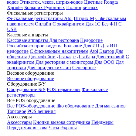
кодов
Этикеток, чеков, штрих-кодов
Цветные
Rongta
Xprinter
Больших
Рулонных
Полноцветных
Фискальные регистраторы
Фискальные регистраторы
Atol
Штрих-М
С фискальным
накопителем
Онлайн
С эквайрингом
Для 1С
Без ФН
С
USB
Кассовые аппараты
Кассовые аппараты
Для ресторана
Недорогие
Российского производства
Большие
Для ИП
Для ИП
недорогие
С фискальным накопителем
Atol
Эватор
Для
общепита
Для кофейни
Для кафе
Для бара
Для столовой
С
эквайрингом
Для ресторана с монитором
Для ООО
Для
торговли
Для юридческих лиц
Сенсорные
Весовое оборудование
Весовое оборудование
Оборудование Б/У
Оборудование Б/У
POS-терминалы
Фискальные
регистраторы
Все POS-оборудование
Все POS-оборудование
iiko оборудование
Для магазинов
Торговое
POS решения
Аксессуары
Аксессуары
Кнопки вызова сотрудника
Пейджеры
Передатчик вызова
Часы
Экраны