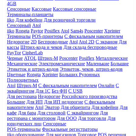
4GB
Сенсорные
Кассовые
Кассовые сенсорные
Терминалы-планшеты
iiko
Для кофейни
Для розничной торговли
Сенсорный
Atol
iiko
Rongta
Paytor
Posiflex
Atol
Sam4s
Poscenter
Xprinter
Терминалы
POS-принтеры
С фискальным накопителем
Недорогие
2D
Беспроводные
Atol
Atol 2D
С экраном
Для
кассы
Штрих-кода и чеков
Для склада беспроводные
PayTor
CipherLab
Черные
ATOL
Штрих-М
Poscenter
Posiflex
Металлические
Механические
Электромеханические
Маленькие
Большие
Этикеток и штрих-кодов
Этикеток, чеков, штрих-кодов
Цветные
Rongta
Xprinter
Больших
Рулонных
Полноцветных
Atol
Штрих-М
С фискальным накопителем
Онлайн
С
эквайрингом
Для 1С
Без ФН
С USB
Для ресторана
Недорогие
Российского производства
Большие
Для ИП
Для ИП недорогие
С фискальным
накопителем
Atol
Эватор
Для общепита
Для кофейни
Для
кафе
Для бара
Для столовой
С эквайрингом
Для
ресторана с монитором
Для ООО
Для торговли
Для
юридческих лиц
Сенсорные
POS-терминалы
Фискальные регистраторы
iiko оборудование
Для магазинов
Торговое
POS решения