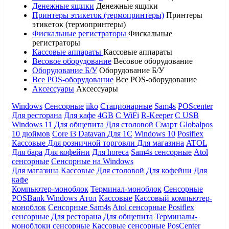
Денежные ящики
Денежные ящики
Принтеры этикеток (термопринтеры)
Принтеры
этикеток (термопринтеры)
Фискальные регистраторы
Фискальные
регистраторы
Кассовые аппараты
Кассовые аппараты
Весовое оборудование
Весовое оборудование
Оборудование Б/У
Оборудование Б/У
Все POS-оборудование
Все POS-оборудование
Аксессуары
Аксессуары
Windows
Сенсорные
iiko
Стационарные
Sam4s
POScenter
Для ресторана
Для кафе
4GB
С WiFi
R-Keeper
С USB
Windows 11
Для общепита
Для столовой
Смарт
Globalpos
10 дюймов
Core i3
Datavan
Для 1С
Windows 10
Posiflex
Кассовые
Для розничной торговли
Для магазина
ATOL
Для бара
Для кофейни
Для horeca
Sam4s сенсорные
Atol
сенсорные
Сенсорные на Windows
Для магазина
Кассовые
Для столовой
Для кофейни
Для
кафе
Компьютер-моноблок
Терминал-моноблок
Сенсорные
POSBank
Windows
Атол
Кассовые
Кассовый компьютер-
моноблок
Сенсорные Sam4s
Atol сенсорные
Posiflex
сенсорные
Для ресторана
Для общепита
Терминалы-
моноблоки сенсорные
Кассовые сенсорные
PosCenter