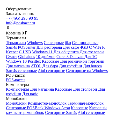
Оборудование
Заказать звонок
+7 (495) 295-90-95
info@posbazar.ru
0
Корзина
0
₽
Терминалы
Терминалы
Windows
Сенсорные
iiko
Стационарные
Sam4s
POScenter
Для ресторана
Для кафе
4GB
С WiFi
R-
Keeper
С USB
Windows 11
Для общепита
Для столовой
Смарт
Globalpos
10 дюймов
Core i3
Datavan
Для 1С
Windows 10
Posiflex
Кассовые
Для розничной торговли
Для магазина
ATOL
Для бара
Для кофейни
Для horeca
Sam4s сенсорные
Atol сенсорные
Сенсорные на Windows
POS-кассы
POS-кассы
Компьютеры
Компьютеры
Для магазина
Кассовые
Для столовой
Для
кофейни
Для кафе
Моноблоки
Моноблоки
Компьютер-моноблок
Терминал-моноблок
Сенсорные
POSBank
Windows
Атол
Кассовые
Кассовый
компьютер-моноблок
Сенсорные Sam4s
Atol сенсорные