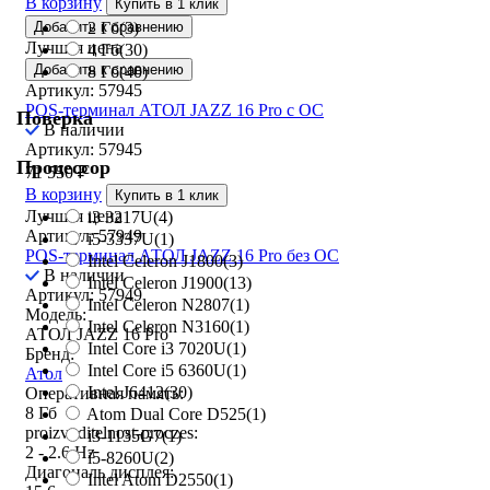
В корзину
Купить в 1 клик
2 Гб
(3)
Добавить к сравнению
Лучшая цена
4 Гб
(30)
Добавить к сравнению
8 Гб
(40)
Артикул: 57945
POS-терминал АТОЛ JAZZ 16 Pro с ОС
Поверка
В наличии
Артикул: 57945
Процессор
71 550
₽
В корзину
Купить в 1 клик
Лучшая цена
i3 3217U
(4)
Артикул: 57949
i5-3337U
(1)
POS-терминал АТОЛ JAZZ 16 Pro без ОС
Intel Celeron J1800
(3)
В наличии
Intel Celeron J1900
(13)
Артикул: 57949
Intel Celeron N2807
(1)
Модель:
Intel Celeron N3160
(1)
АТОЛ JAZZ 16 Pro
Intel Core i3 7020U
(1)
Бренд:
Intel Core i5 6360U
(1)
Атол
Intel J6412
(30)
Оперативная память:
8 Гб
Atom Dual Core D525
(1)
proizvoditelnost-proczes:
i3-1135G7
(1)
2 - 2.6 Hz
i5-8260U
(2)
Диагональ дисплея:
Intel Atom D2550
(1)