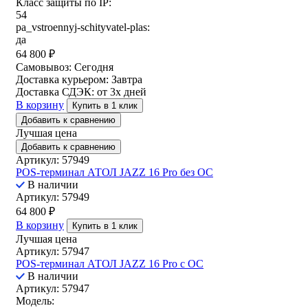
Класс защиты по IP:
54
pa_vstroennyj-schityvatel-plas:
да
64 800
₽
Самовывоз:
Сегодня
Доставка курьером:
Завтра
Доставка СДЭК:
от 3х дней
В корзину
Купить в 1 клик
Добавить к сравнению
Лучшая цена
Добавить к сравнению
Артикул: 57949
POS-терминал АТОЛ JAZZ 16 Pro без ОС
В наличии
Артикул: 57949
64 800
₽
В корзину
Купить в 1 клик
Лучшая цена
Артикул: 57947
POS-терминал АТОЛ JAZZ 16 Pro с ОС
В наличии
Артикул: 57947
Модель: