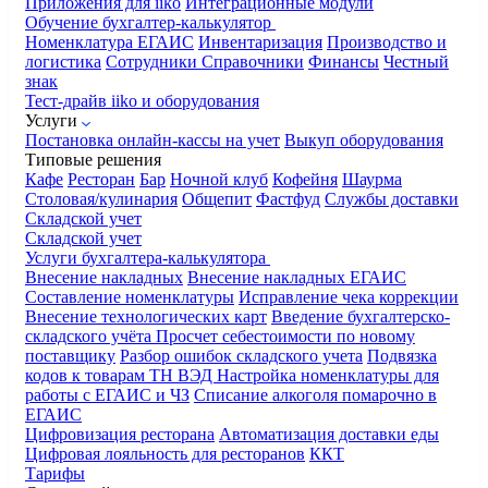
Приложения для iiko
Интеграционные модули
Обучение бухгалтер-калькулятор
Номенклатура
ЕГАИС
Инвентаризация
Производство и
логистика
Сотрудники
Справочники
Финансы
Честный
знак
Тест-драйв iiko и оборудования
Услуги
Постановка онлайн-кассы на учет
Выкуп оборудования
Типовые решения
Кафе
Ресторан
Бар
Ночной клуб
Кофейня
Шаурма
Столовая/кулинария
Общепит
Фастфуд
Службы доставки
Складской учет
Складской учет
Услуги бухгалтера-калькулятора
Внесение накладных
Внесение накладных ЕГАИС
Составление номенклатуры
Исправление чека коррекции
Внесение технологических карт
Введение бухгалтерско-
складского учёта
Просчет себестоимости по новому
поставщику
Разбор ошибок складского учета
Подвязка
кодов к товарам ТН ВЭД
Настройка номенклатуры для
работы с ЕГАИС и ЧЗ
Списание алкоголя помарочно в
ЕГАИС
Цифровизация ресторана
Автоматизация доставки еды
Цифровая лояльность для ресторанов
ККТ
Тарифы