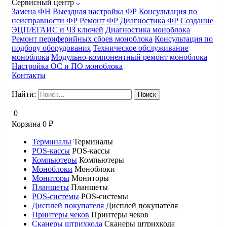
Сервисный центр
Замена ФН
Выездная настройка ФР
Консультация по
неисправности ФР
Ремонт ФР
Диагностика ФР
Создание
ЭЦП/ЕГАИС и ЧЗ ключей
Диагностика моноблока
Ремонт периферийных сбоев моноблока
Консультация по
подбору оборудования
Техническое обслуживание
моноблока
Модульно-компонентный ремонт моноблока
Настройка ОС и ПО моноблока
Контакты
Найти:
0
Корзина
0
₽
Терминалы
Терминалы
POS-кассы
POS-кассы
Компьютеры
Компьютеры
Моноблоки
Моноблоки
Мониторы
Мониторы
Планшеты
Планшеты
POS-системы
POS-системы
Дисплей покупателя
Дисплей покупателя
Принтеры чеков
Принтеры чеков
Сканеры штрихкода
Сканеры штрихкода