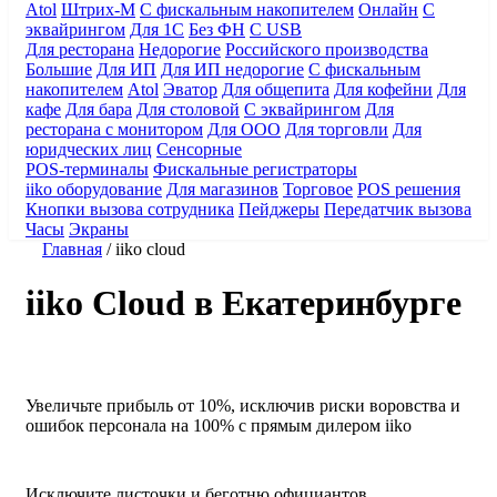
Atol
Штрих-М
С фискальным накопителем
Онлайн
С
эквайрингом
Для 1С
Без ФН
С USB
Для ресторана
Недорогие
Российского производства
Большие
Для ИП
Для ИП недорогие
С фискальным
накопителем
Atol
Эватор
Для общепита
Для кофейни
Для
кафе
Для бара
Для столовой
С эквайрингом
Для
ресторана с монитором
Для ООО
Для торговли
Для
юридческих лиц
Сенсорные
POS-терминалы
Фискальные регистраторы
iiko оборудование
Для магазинов
Торговое
POS решения
Кнопки вызова сотрудника
Пейджеры
Передатчик вызова
Часы
Экраны
Главная
/
iiko cloud
iiko Cloud в Екатеринбурге
Увеличьте прибыль от 10%
, исключив риски воровства и
ошибок персонала на 100%
с прямым дилером iiko
Исключите листочки
и
беготню официантов
.