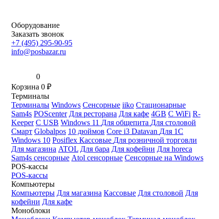
Оборудование
Заказать звонок
+7 (495) 295-90-95
info@posbazar.ru
0
Корзина
0
₽
Терминалы
Терминалы
Windows
Сенсорные
iiko
Стационарные
Sam4s
POScenter
Для ресторана
Для кафе
4GB
С WiFi
R-
Keeper
С USB
Windows 11
Для общепита
Для столовой
Смарт
Globalpos
10 дюймов
Core i3
Datavan
Для 1С
Windows 10
Posiflex
Кассовые
Для розничной торговли
Для магазина
ATOL
Для бара
Для кофейни
Для horeca
Sam4s сенсорные
Atol сенсорные
Сенсорные на Windows
POS-кассы
POS-кассы
Компьютеры
Компьютеры
Для магазина
Кассовые
Для столовой
Для
кофейни
Для кафе
Моноблоки