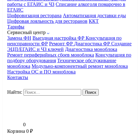
работы с ЕГАИС и ЧЗ
Списание алкоголя помарочно в
ЕГАИС
Цифровизация ресторана
Автоматизация доставки еды
Цифровая лояльность для ресторанов
ККТ
Тарифы
Сервисный центр
Замена ФН
Выездная настройка ФР
Консультация по
неисправности ФР
Ремонт ФР
Диагностика ФР
Создание
ЭЦП/ЕГАИС и ЧЗ ключей
Диагностика моноблока
Ремонт периферийных сбоев моноблока
Консультация по
подбору оборудования
Техническое обслуживание
моноблока
Модульно-компонентный ремонт моноблока
Настройка ОС и ПО моноблока
Контакты
Найти:
0
Корзина
0
₽