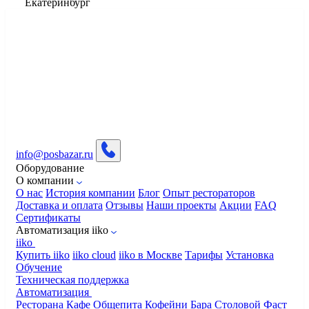
Екатеринбург
info@posbazar.ru
Оборудование
О компании
О нас
История компании
Блог
Опыт рестораторов
Доставка и оплата
Отзывы
Наши проекты
Акции
FAQ
Сертификаты
Автоматизация iiko
iiko
Купить iiko
iiko cloud
iiko в Москве
Тарифы
Установка
Обучение
Техническая поддержка
Автоматизация
Ресторана
Кафе
Общепита
Кофейни
Бара
Столовой
Фаст