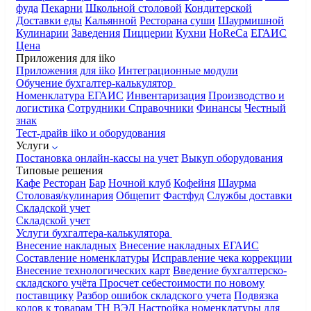
фуда
Пекарни
Школьной столовой
Кондитерской
Доставки еды
Кальянной
Ресторана суши
Шаурмишной
Кулинарии
Заведения
Пиццерии
Кухни
HoReCa
ЕГАИС
Цена
Приложения для iiko
Приложения для iiko
Интеграционные модули
Обучение бухгалтер-калькулятор
Номенклатура
ЕГАИС
Инвентаризация
Производство и
логистика
Сотрудники
Справочники
Финансы
Честный
знак
Тест-драйв iiko и оборудования
Услуги
Постановка онлайн-кассы на учет
Выкуп оборудования
Типовые решения
Кафе
Ресторан
Бар
Ночной клуб
Кофейня
Шаурма
Столовая/кулинария
Общепит
Фастфуд
Службы доставки
Складской учет
Складской учет
Услуги бухгалтера-калькулятора
Внесение накладных
Внесение накладных ЕГАИС
Составление номенклатуры
Исправление чека коррекции
Внесение технологических карт
Введение бухгалтерско-
складского учёта
Просчет себестоимости по новому
поставщику
Разбор ошибок складского учета
Подвязка
кодов к товарам ТН ВЭД
Настройка номенклатуры для