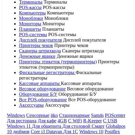
Терминалы
Терминалы
POS-кассы
POS-кассы
Компьютеры
Компьютеры
Моноблоки
Моноблоки
Мониторы
Мониторы
Планшеты
Планшеты
POS-системы
POS-системы
Дисплей покупателя
Дисплей покупателя
Принтеры чеков
Принтеры чеков
Сканеры штрихкода
Сканеры штрихкода
Денежные ящики
Денежные ящики
Принтеры этикеток (термопринтеры)
Принтеры
этикеток (термопринтеры)
Фискальные регистраторы
Фискальные
регистраторы
Кассовые аппараты
Кассовые аппараты
Весовое оборудование
Весовое оборудование
Оборудование Б/У
Оборудование Б/У
Все POS-оборудование
Все POS-оборудование
Аксессуары
Аксессуары
Windows
Сенсорные
iiko
Стационарные
Sam4s
POScenter
Для ресторана
Для кафе
4GB
С WiFi
R-Keeper
С USB
Windows 11
Для общепита
Для столовой
Смарт
Globalpos
10 дюймов
Core i3
Datavan
Для 1С
Windows 10
Posiflex