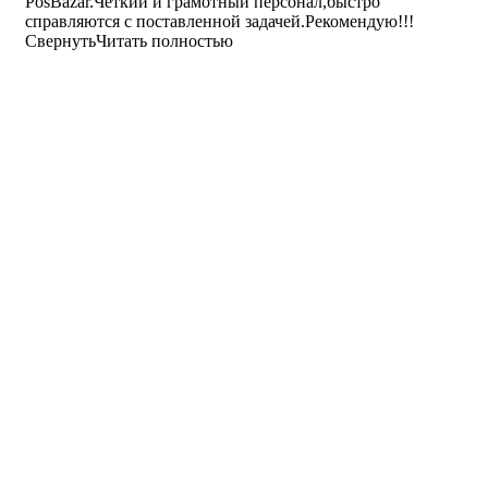
PosBazar.Четкий и грамотный персонал,быстро
справляются с поставленной задачей.Рекомендую!!!
Свернуть
Читать полностью