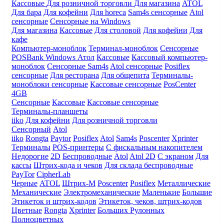
Кассовые
Для розничной торговли
Для магазина
ATOL
Для бара
Для кофейни
Для horeca
Sam4s сенсорные
Atol
сенсорные
Сенсорные на Windows
Для магазина
Кассовые
Для столовой
Для кофейни
Для
кафе
Компьютер-моноблок
Терминал-моноблок
Сенсорные
POSBank
Windows
Атол
Кассовые
Кассовый компьютер-
моноблок
Сенсорные Sam4s
Atol сенсорные
Posiflex
сенсорные
Для ресторана
Для общепита
Терминалы-
моноблоки сенсорные
Кассовые сенсорные
PosCenter
4GB
Сенсорные
Кассовые
Кассовые сенсорные
Терминалы-планшеты
iiko
Для кофейни
Для розничной торговли
Сенсорный
Atol
iiko
Rongta
Paytor
Posiflex
Atol
Sam4s
Poscenter
Xprinter
Терминалы
POS-принтеры
С фискальным накопителем
Недорогие
2D
Беспроводные
Atol
Atol 2D
С экраном
Для
кассы
Штрих-кода и чеков
Для склада беспроводные
PayTor
CipherLab
Черные
ATOL
Штрих-М
Poscenter
Posiflex
Металлические
Механические
Электромеханические
Маленькие
Большие
Этикеток и штрих-кодов
Этикеток, чеков, штрих-кодов
Цветные
Rongta
Xprinter
Больших
Рулонных
Полноцветных