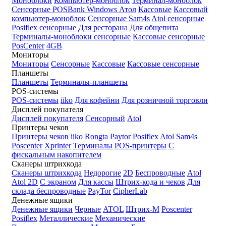
Моноблоки
Компьютер-моноблок
Терминал-моноблок
Сенсорные
POSBank
Windows
Атол
Кассовые
Кассовый
компьютер-моноблок
Сенсорные Sam4s
Atol сенсорные
Posiflex сенсорные
Для ресторана
Для общепита
Терминалы-моноблоки сенсорные
Кассовые сенсорные
PosCenter
4GB
Мониторы
Мониторы
Сенсорные
Кассовые
Кассовые сенсорные
Планшеты
Планшеты
Терминалы-планшеты
POS-системы
POS-системы
iiko
Для кофейни
Для розничной торговли
Дисплей покупателя
Дисплей покупателя
Сенсорный
Atol
Принтеры чеков
Принтеры чеков
iiko
Rongta
Paytor
Posiflex
Atol
Sam4s
Poscenter
Xprinter
Терминалы
POS-принтеры
С
фискальным накопителем
Сканеры штрихкода
Сканеры штрихкода
Недорогие
2D
Беспроводные
Atol
Atol 2D
С экраном
Для кассы
Штрих-кода и чеков
Для
склада беспроводные
PayTor
CipherLab
Денежные ящики
Денежные ящики
Черные
ATOL
Штрих-М
Poscenter
Posiflex
Металлические
Механические