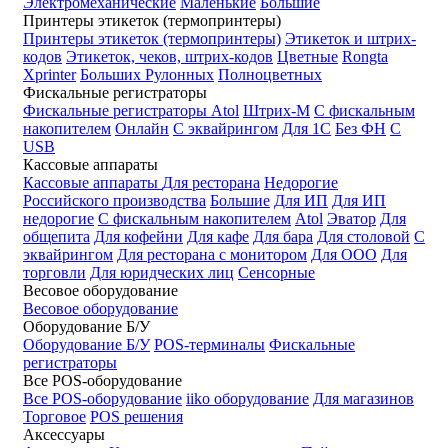
Электромеханические
Маленькие
Большие
Принтеры этикеток (термопринтеры)
Принтеры этикеток (термопринтеры)
Этикеток и штрих-
кодов
Этикеток, чеков, штрих-кодов
Цветные
Rongta
Xprinter
Больших
Рулонных
Полноцветных
Фискальные регистраторы
Фискальные регистраторы
Atol
Штрих-М
С фискальным
накопителем
Онлайн
С эквайрингом
Для 1С
Без ФН
С
USB
Кассовые аппараты
Кассовые аппараты
Для ресторана
Недорогие
Российского производства
Большие
Для ИП
Для ИП
недорогие
С фискальным накопителем
Atol
Эватор
Для
общепита
Для кофейни
Для кафе
Для бара
Для столовой
С
эквайрингом
Для ресторана с монитором
Для ООО
Для
торговли
Для юридческих лиц
Сенсорные
Весовое оборудование
Весовое оборудование
Оборудование Б/У
Оборудование Б/У
POS-терминалы
Фискальные
регистраторы
Все POS-оборудование
Все POS-оборудование
iiko оборудование
Для магазинов
Торговое
POS решения
Аксессуары